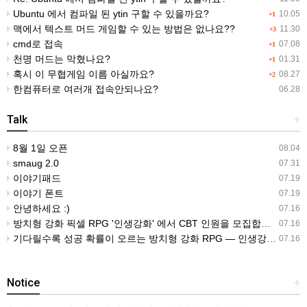
Ubuntu 에서 컴파일 된 ytin 구할 수 있을까요?
10.05
+1
맥에서 텍스트 머드 게임할 수 있는 방법은 없나요??
11.30
+3
cmd로 접속
07.08
+1
천명 머드는 막혔나요?
01.31
+1
혹시 이 무협게임 이름 아실까요?
08.27
+2
한컴퓨터로 여러개 접속안되나요?
06.28
Talk
+
8월 1일 오픈
08.04
smaug 2.0
07.31
이야기패드
07.19
이야기 폰트
07.19
안녕하세요 :)
07.16
방치형 강화 픽셀 RPG '인생강화' 에서 CBT 인원을 모집합니다.
07.16
기다릴수록 성공 확률이 오르는 방치형 강화 RPG — 인생강화 ※8월 초 오픈 예정 (현재 CBT 중)
07.16
Notice
+