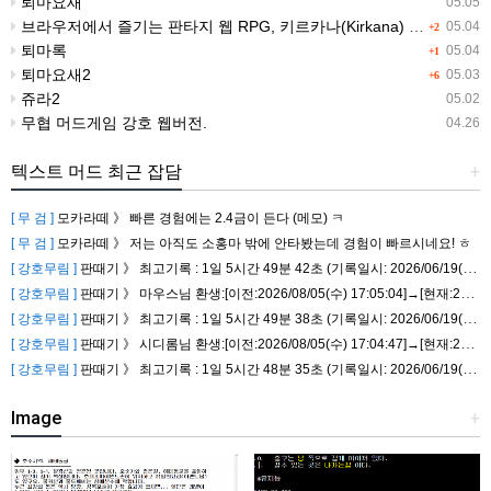
퇴마요새
05.05
브라우저에서 즐기는 판타지 웹 RPG, 키르카나(Kirkana) ※ 2026-07-06 정식 오픈
05.04
+2
퇴마록
05.04
+1
퇴마요새2
05.03
+6
쥬라2
05.02
무협 머드게임 강호 웹버전.
04.26
텍스트 머드 최근 잡담
+
[ 무 검 ]
모카라떼 》
빠른 경험에는 2.4금이 든다 (메모) ㅋ
[ 무 검 ]
모카라떼 》
저는 아직도 소홍마 밖에 안타봤는데 경험이 빠르시네요! ㅎ
[ 강호무림 ]
판때기 》
최고기록 : 1일 5시간 49분 42초 (기록일시: 2026/06/19(금) 01:03:49)
[ 강호무림 ]
판때기 》
마우스님 환생:[이전:2026/08/05(수) 17:05:04]→[현재:2026/08/06(목) 23:32:42] / 걸린시간:1일 6시간 27분 38초 (109658) 총 환생 216회입니다.
[ 강호무림 ]
판때기 》
최고기록 : 1일 5시간 49분 38초 (기록일시: 2026/06/19(금) 01:03:26)
[ 강호무림 ]
판때기 》
시디롬님 환생:[이전:2026/08/05(수) 17:04:47]→[현재:2026/08/06(목) 23:32:24] / 걸린시간:1일 6시간 27분 37초 (109657) 총 환생 217회입니다.
[ 강호무림 ]
판때기 》
최고기록 : 1일 5시간 48분 35초 (기록일시: 2026/06/19(금) 01:03:05)
Image
+