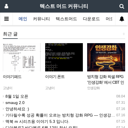
텍스트 머드 커뮤니티
메인
커뮤니티
텍스트머드
다운로드
머드 잡담 
최근 글
+
이야기패드
이야기 폰트
방치형 강화 픽셀 RPG
'인생강화' 에서 CBT 인
원을 모집합니다.
고냉이
고냉이
인생강화
8월 1일 오픈
08.04
smaug 2.0
07.31
안녕하세요 :)
07.16
기다릴수록 성공 확률이 오르는 방치형 강화 RPG — 인생강화 ※8월 초 오픈 예정 (현재 CBT 중)
07.16
맥북 m 시리즈용 이야기 5.3 입니다.
07.15
디아블로2 바다블로 6월 12일 정식 오픈!
07.14