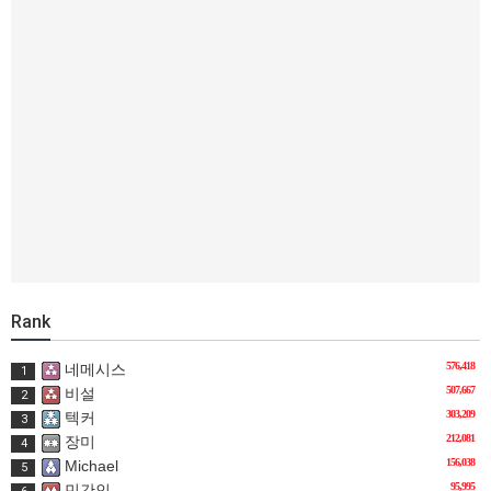
Rank
576,418
네메시스
1
507,667
비설
2
303,209
텍커
3
212,081
장미
4
156,038
Michael
5
95,995
민간인