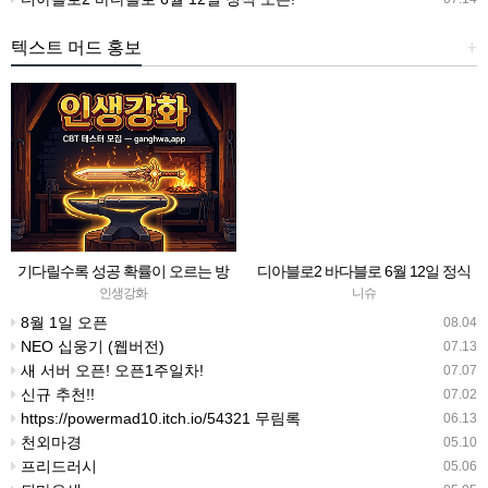
텍스트 머드 홍보
+
기다릴수록 성공 확률이 오르는 방
디아블로2 바다블로 6월 12일 정식
치형 강화 RPG — 인생강화 ※8월
오픈!
인생강화
니슈
초 오픈 예정 (현재 CBT 중)
8월 1일 오픈
08.04
NEO 십웅기 (웹버전)
07.13
새 서버 오픈! 오픈1주일차!
07.07
신규 추천!!
07.02
https://powermad10.itch.io/54321 무림록
06.13
천외마경
05.10
프리드러시
05.06