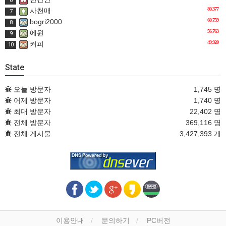
6
80,377
사천매
7
60,759
bogri2000
8
56,763
에윈
9
49,920
커피
10
State
오늘 방문자
1,745 명
어제 방문자
1,740 명
최대 방문자
22,402 명
전체 방문자
369,116 명
전체 게시물
3,427,393 개
이용안내
문의하기
PC버전