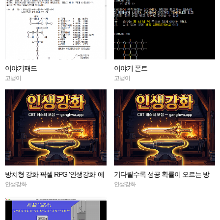
이야기패드
이야기 폰트
고냉이
고냉이
방치형 강화 픽셀 RPG '인생강화' 에
기다릴수록 성공 확률이 오르는 방
서 CBT 인원을 모집합니다.
치형 강화 RPG — 인생강화 ※8월
인생강화
인생강화
초 오픈 예정 (현재 CBT 중)