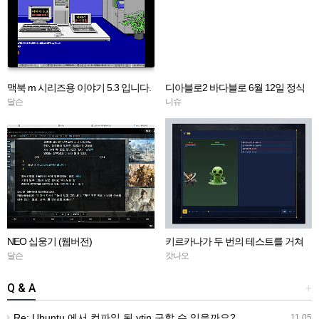
맥북 m 시리즈용 이야기 5.3 입니다.
디아블로2 바다블로 6월 12일 정식
오픈!
달슨
니슈
NEO 십웅기 (웹버전)
키르카나가 두 번의 테스트를 거쳐
정식 오픈하였습니다!
달슨
갓나오
Q & A
+
Re: Ubuntu 에서 컴파일 된 ytin 구할 수 있을까요?
11.05