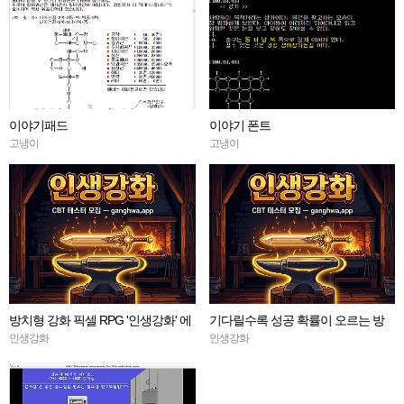
이야기패드
이야기 폰트
고냉이
고냉이
방치형 강화 픽셀 RPG '인생강화' 에
기다릴수록 성공 확률이 오르는 방
서 CBT 인원을 모집합니다.
치형 강화 RPG — 인생강화 ※8월
인생강화
인생강화
초 오픈 예정 (현재 CBT 중)