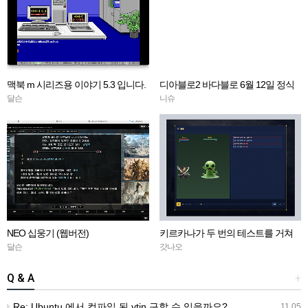
맥북 m 시리즈용 이야기 5.3 입니다.
디아블로2 바다블로 6월 12일 정식
오픈!
달슨
니슈
NEO 십웅기 (웹버전)
키르카나가 두 번의 테스트를 거쳐
정식 오픈하였습니다!
달슨
갓나오
Q & A
+
Re: Ubuntu 에서 컴파일 된 ytin 구할 수 있을까요?
11.05