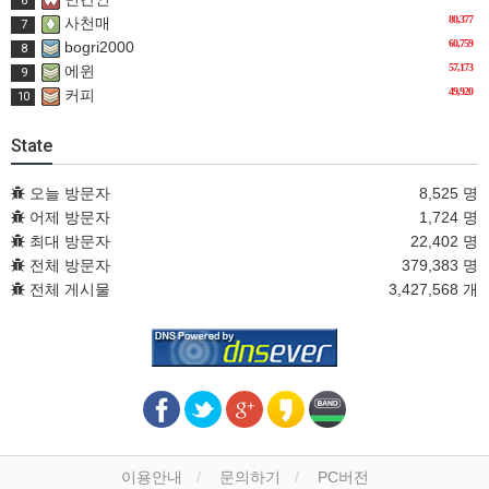
6
80,377
사천매
7
60,759
bogri2000
8
57,173
에윈
9
49,920
커피
10
State
오늘 방문자
8,525 명
어제 방문자
1,724 명
최대 방문자
22,402 명
전체 방문자
379,383 명
전체 게시물
3,427,568 개
이용안내
문의하기
PC버전