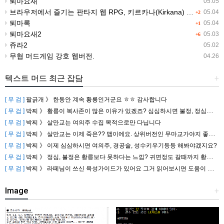
퇴마요새
05.05
브라우저에서 즐기는 판타지 웹 RPG, 키르카나(Kirkana) ※ 2026-07-06 정식 오픈
05.04
+2
퇴마록
05.04
+1
퇴마요새2
05.03
+6
쥬라2
05.02
무협 머드게임 강호 웹버전.
04.26
텍스트 머드 최근 잡담
+
[ 무 검 ]
팔긁개 》
한동안 계속 황릉인거군요 ㅎㅎ 감사합니다
[ 무 검 ]
박찌 》
황릉이 복사존이 많은 이유가 있겠죠? 심심하시면 불정, 정심도 복사존이 많으니 돌아다녀 보세요
[ 무 검 ]
박찌 》
살만교는 여의주 수집 목적으로만 다닙니다
[ 무 검 ]
박찌 》
살만교는 이제 죽은?? 맵이에요. 상위버전인 무마교가야지 좋아요
[ 무 검 ]
박찌 》
이제 심심하시면 여의주, 경공술, 성수키우기등등 해봐야겠지요?
[ 무 검 ]
박찌 》
정심, 불정은 황릉보다 못하다는 느낌? 귀면정도 갈때까지 황릉 아닐까요?
[ 무 검 ]
박찌 》
라떼님이 쓰신 육성가이드가 있어요 그거 읽어보시면 도움이 많이 됩니다
Image
+