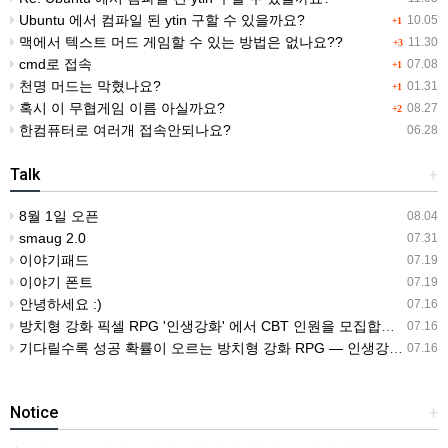
Ubuntu 에서 컴파일 된 ytin 구할 수 있을까요?
10.05
+1
맥에서 텍스트 머드 게임할 수 있는 방법은 없나요??
11.30
+3
cmd로 접속
07.08
+1
천명 머드는 막혔나요?
01.31
+1
혹시 이 무협게임 이름 아실까요?
08.27
+2
한컴퓨터로 여러개 접속안되나요?
06.28
Talk
+
8월 1일 오픈
08.04
smaug 2.0
07.31
이야기패드
07.19
이야기 폰트
07.19
안녕하세요 :)
07.16
방치형 강화 픽셀 RPG '인생강화' 에서 CBT 인원을 모집합니다.
07.16
기다릴수록 성공 확률이 오르는 방치형 강화 RPG — 인생강화 ※8월 초 오픈 예정 (현재 CBT 중)
07.16
Notice
+