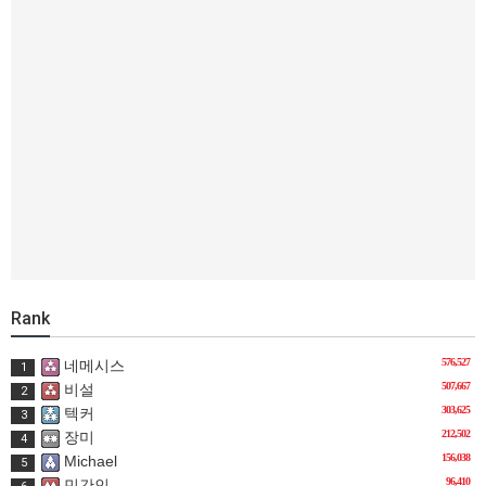
Rank
576,527
네메시스
1
507,667
비설
2
303,625
텍커
3
212,502
장미
4
156,038
Michael
5
96,410
민간인