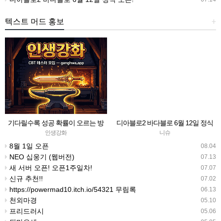
텍스트 머드 홍보
+
기다릴수록 성공 확률이 오르는 방
디아블로2 바다블로 6월 12일 정식
치형 강화 RPG — 인생강화 ※8월
오픈!
인생강화
니슈
초 오픈 예정 (현재 CBT 중)
8월 1일 오픈
08.04
NEO 십웅기 (웹버전)
07.13
새 서버 오픈! 오픈1주일차!
07.07
신규 추천!!
07.02
https://powermad10.itch.io/54321 무림록
06.13
천외마경
05.10
프리드러시
05.06