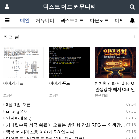
텍스트 머드 커뮤니티
메인
커뮤니티
텍스트머드
다운로드
머드 잡담 
최근 글
+
이야기패드
이야기 폰트
방치형 강화 픽셀 RPG
'인생강화' 에서 CBT 인
원을 모집합니다.
고냉이
고냉이
인생강화
8월 1일 오픈
08.04
smaug 2.0
07.31
안녕하세요 :)
07.16
기다릴수록 성공 확률이 오르는 방치형 강화 RPG — 인생강화 ※8월 초 오픈 예정 (현재 CBT 중)
07.16
맥북 m 시리즈용 이야기 5.3 입니다.
07.15
디아블로2 바다블로 6월 12일 정식 오픈!
07.14