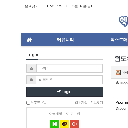
즐겨찾기
RSS 구독
08월 07일(금)
커뮤니티
텍스트머
Login
윈도
커
Drago
Login
자동로그인
회원가입
|
정보찾기
View Im
Dragon
소셜계정으로 로그인