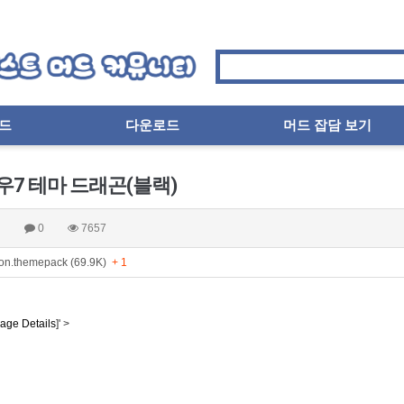
드
다운로드
머드 잡담 보기
우7 테마 드래곤(블랙)
피
0
7657
n.themepack (69.9K)
+ 1
age Details
]' >