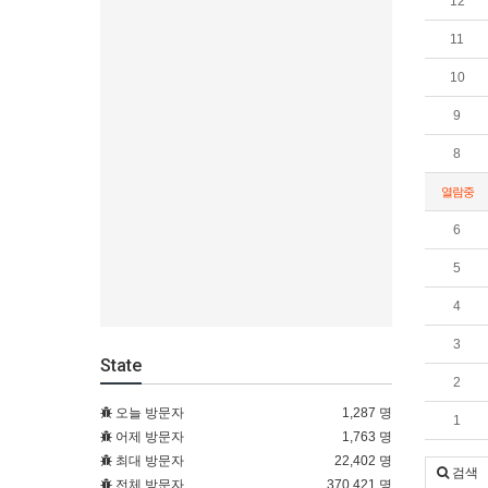
12
11
10
9
8
열람중
6
5
4
3
State
2
오늘 방문자
1,287 명
1
어제 방문자
1,763 명
최대 방문자
22,402 명
검색
전체 방문자
370,421 명