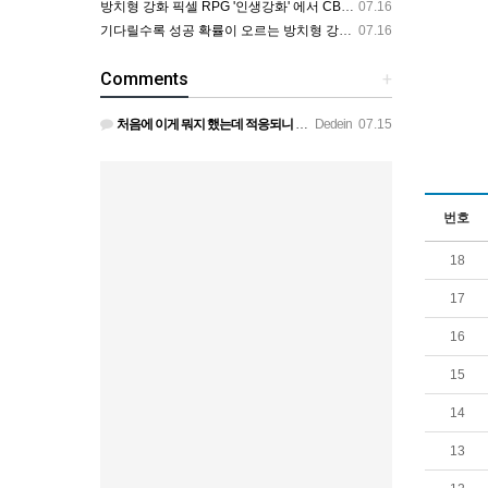
방치형 강화 픽셀 RPG '인생강화' 에서 CBT 인원을 모집합니다.
07.16
기다릴수록 성공 확률이 오르는 방치형 강화 RPG — 인생강화 ※8월 초 오픈 예정 (현재 CBT 중)
07.16
Comments
+
처음에 이게 뭐지 했는데 적응되니 할만하네요 정보가 없긴하지만 게밍 안에 게시판 에서 하나씩 찾아보면은 그래…
Dedein
07.15
번호
18
17
16
15
14
13