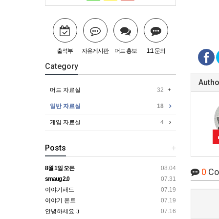
출석부
자유게시판
머드 홍보
1:1 문의
Category
Autho
머드 자료실
32
일반 자료실
18
게임 자료실
4
Posts
+
8월 1일 오픈
08.04
0
Co
smaug 2.0
07.31
이야기패드
07.19
이야기 폰트
07.19
안녕하세요 :)
07.16