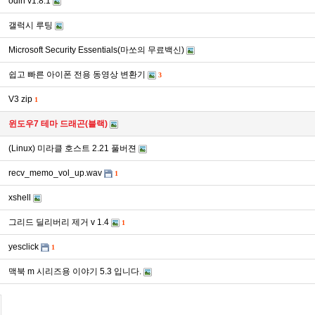
odin v1.8.1
갤럭시 루팅
Microsoft Security Essentials(마쏘의 무료백신)
쉽고 빠른 아이폰 전용 동영상 변환기
3
V3 zip
1
윈도우7 테마 드래곤(블랙)
(Linux) 미라클 호스트 2.21 풀버젼
recv_memo_vol_up.wav
1
xshell
그리드 딜리버리 제거 v 1.4
1
yesclick
1
맥북 m 시리즈용 이야기 5.3 입니다.