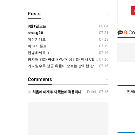
Posts
+
8월 1일 오픈
08.04
0
Co
smaug 2.0
07.31
이야기패드
07.19
이야기 폰트
07.19
안녕하세요 :)
07.16
방치형 강화 픽셀 RPG '인생강화' 에서 CBT 인원을 모집합니다.
07.16
기다릴수록 성공 확률이 오르는 방치형 강화 RPG — 인생강화 ※8월 초 오픈 예정 (현재 CBT 중)
07.16
Comments
+
전체(
처음에 이게 뭐지 했는데 적응되니 할만하네요 정보가 없긴하지만 게밍 안에 게시판 에서 하나씩 찾아보면은 그래…
Dedein
07.15