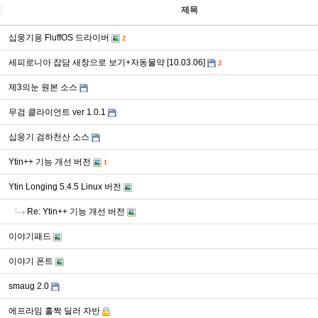
제목
십웅기용 FluffOS 드라이버
2
세피로니아 잡담 새창으로 보기+자동물약 [10.03.06]
2
제3의눈 원본 소스
무검 클라이언트 ver 1.0.1
십웅기 검하천산 소스
Ytin++ 기능 개선 버전
1
Ytin Longing 5.4.5 Linux 버전
Re: Ytin++ 기능 개선 버전
이야기패드
이야기 폰트
smaug 2.0
에프라임 홀짝 딜러 자반