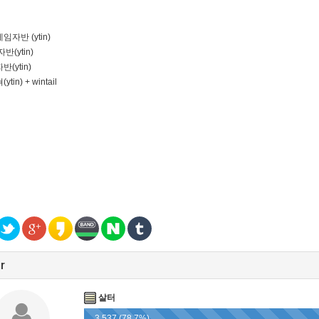
자반 (ytin)
반(ytin)
(ytin)
in) + wintail
r
살터
3,537 (78.7%)