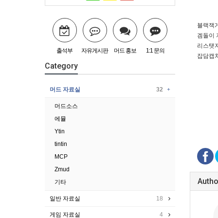
블랙잭게임
겜돌이 자
리스탯자반
출석부
자유게시판
머드 홍보
1:1 문의
잡담캡쳐(yt
Category
머드 자료실
32
머드소스
에뮬
Ytin
tintin
MCP
Zmud
Autho
기타
일반 자료실
18
게임 자료실
4