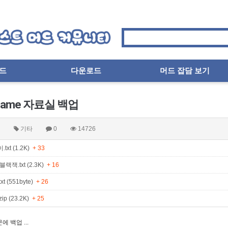
드
다운로드
머드 잡담 보기
tgame 자료실 백업
터
기타
0
14726
txt (1.2K)
+ 33
랙잭.txt (2.3K)
+ 16
t (551byte)
+ 26
ip (23.2K)
+ 25
 백업 ...