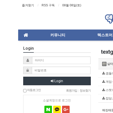
즐겨찾기
RSS 구독
08월 08일(토)
커뮤니티
텍스트머
Login
tex
살
겜돌이.
Login
게임-블
자동로그인
스탯.tx
회원가입
|
정보찾기
잡담.z
소셜계정으로 로그인
해킹때문에