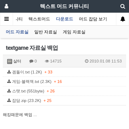
텍스트 머드 커뮤니티
커뮤니티
텍스트머드
다운로드
머드 잡담 보기
회원센
머드 자료실
일반 자료실
게임 자료실
textgame 자료실 백업
살터
0
14715
2010.01.08 11:53
겜돌이.txt (1.2K)
+ 33
게임-블랙잭.txt (2.3K)
+ 16
스탯.txt (551byte)
+ 26
잡담.zip (23.2K)
+ 25
해킹때문에 백업 ...