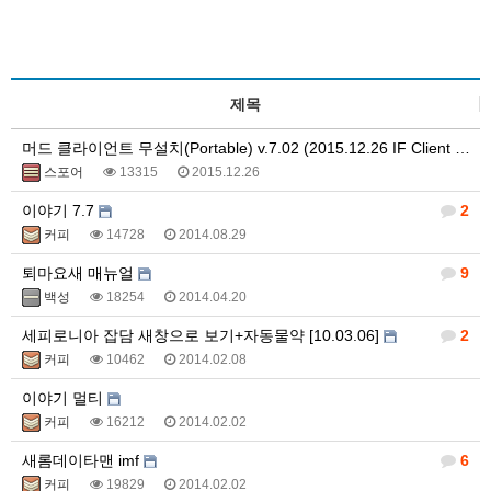
제목
머드 클라이언트 무설치(Portable) v.7.02 (2015.12.26 IF Client Windows…
스포어
13315
2015.12.26
이야기 7.7
2
커피
14728
2014.08.29
퇴마요새 매뉴얼
9
백성
18254
2014.04.20
세피로니아 잡담 새창으로 보기+자동물약 [10.03.06]
2
커피
10462
2014.02.08
이야기 멀티
커피
16212
2014.02.02
새롬데이타맨 imf
6
커피
19829
2014.02.02