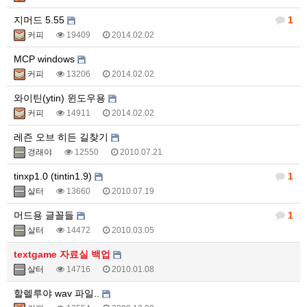
지머드 5.55
1
커피
19409
2014.02.02
MCP windows
커피
13206
2014.02.02
와이틴(ytin) 윈도우용
커피
14911
2014.02.02
레즌 오브 히든 길찾기
경래야
12550
2010.07.21
tinxp1.0 (tintin1.9)
1
살터
13660
2010.07.19
머드용 글꼴들
1
살터
14472
2010.03.05
textgame 자료실 백업
살터
14716
2010.01.08
할렐루야 wav 파일..