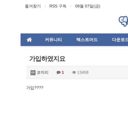
즐겨찾기
RSS 구독
08월 07일(금)
커뮤니티
텍스트머드
다운로
가입하였지요
코끼리
1
13458
가입????