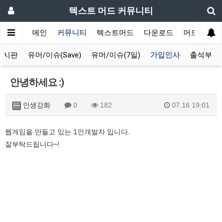
텍스트 머드 커뮤니티
메인
커뮤니티
텍스트머드
다운로드
머드 잡담 
게시판
유머/이슈(Save)
유머/이슈(7일)
가입인사
출석부
안녕하세요 :)
인생강화
0
182
07.16 19:01
웹게임을 만들고 있는 1인개발자 입니다.
잘부탁드립니다~!