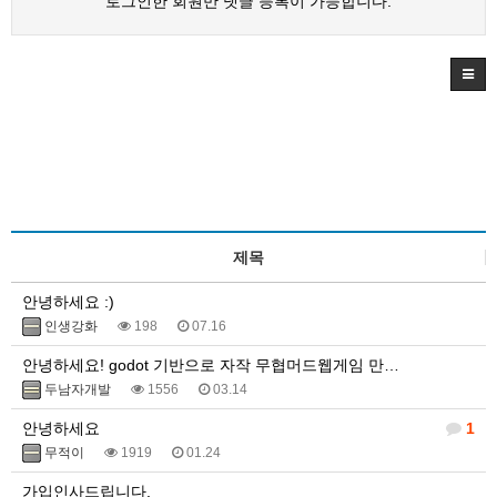
로그인한 회원만 댓글 등록이 가능합니다.
제목
안녕하세요 :)
인생강화
198
07.16
안녕하세요! godot 기반으로 자작 무협머드웹게임 만…
두남자개발
1556
03.14
안녕하세요
1
무적이
1919
01.24
가입인사드립니다.