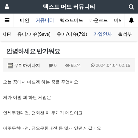
텍스트 머드 커뮤니티
메인
커뮤니티
텍스트머드
다운로드
머드 잡담 
게시판
유머/이슈(Save)
유머/이슈(7일)
가입인사
출석부
안녕하세요 반가워요
우치하이타치
0
6574
2024.04.04 02:15
오늘 꿈에서 머드겜 하는 꿈을 꾸었어요
제가 어릴 때 하던 게임은
연세무한대전, 천외천 이 두개가 메인이고
아주무한대전, 금오무한대전 등 몇개 있던거 같네요