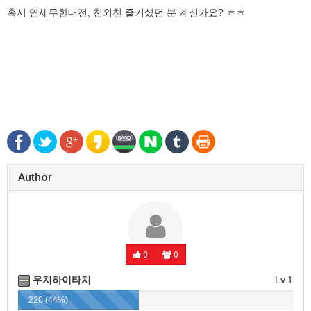
혹시 연세무한대전, 천외천 즐기셨던 분 계신가요? ㅎㅎ
Author
0
0
우치하이타치
Lv.1
220 (44%)