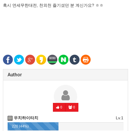
혹시 연세무한대전, 천외천 즐기셨던 분 계신가요? ㅎㅎ
Author
0
0
우치하이타치
Lv.1
220 (44%)