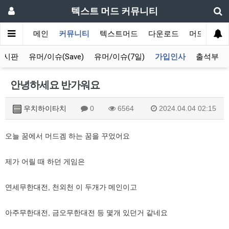
텍스트 머드 커뮤니티
메인
커뮤니티
텍스트머드
다운로드
머드 잡담 
게시판
유머/이슈(Save)
유머/이슈(7일)
가입인사
출석부
안녕하세요 반가워요
우치하이타치
0
6564
2024.04.04 02:15
오늘 꿈에서 머드겜 하는 꿈을 꾸었어요
제가 어릴 때 하던 게임은
연세무한대전, 천외천 이 두개가 메인이고
아주무한대전, 금오무한대전 등 몇개 있던거 같네요