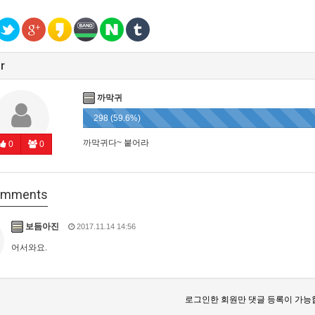
r
까막귀
298 (59.6%)
까막귀다~ 붙어라
0
0
mments
보듬아진
2017.11.14 14:56
어서와요.
로그인한 회원만 댓글 등록이 가능