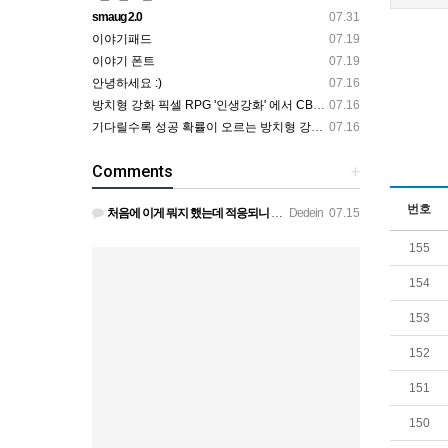
smaug 2.0
07.31
이야기패드
07.19
이야기 폰트
07.19
안녕하세요 :)
07.16
방치형 강화 픽셀 RPG '인생강화' 에서 CBT 인원을 모집합니다.
07.16
기다릴수록 성공 확률이 오르는 방치형 강화 RPG — 인생강화 ※8월 초 오픈 예정 (현재 CBT 중)
07.16
Comments
+
번호
처음에 이게 뭐지 했는데 적응되니 할만하네요 정보가 없긴하지만 게밍 안에 게시판 에서 하나씩 찾아보면은 그래…
Dedein
07.15
155
154
153
152
151
150