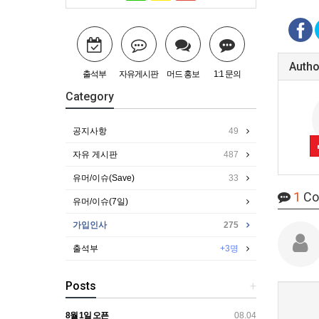
Autho
출석부
자유게시판
머드 홍보
1:1 문의
Category
공지사항
49
자유 게시판
487
유머/이슈(Save)
33
1
Co
유머/이슈(7일)
가입인사
275
출석부
+3명
Posts
+
8월 1일 오픈
08.04