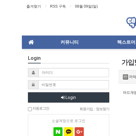
즐겨찾기
RSS 구독
08월 09일(일)
커뮤니티
텍스트머
Login
가입
까막
머드게임
Login
자동로그인
회원가입
|
정보찾기
소셜계정으로 로그인