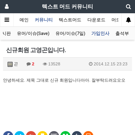
텍스트 머드 커뮤니티
메인
커뮤니티
텍스트머드
다운로드
머드 잡담 
게시판
유머/이슈(Save)
유머/이슈(7일)
가입인사
출석부
신규회원 고영곤입니다.
곤
2
13528
2014.12.15 23:23
안녕하세요. 제목 그대로 신규 회원입니다아아. 잘부탁드려요오오