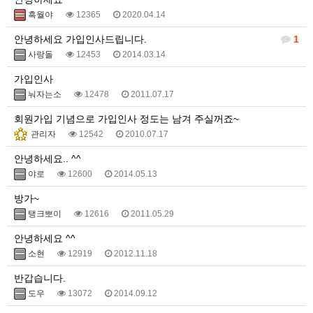
흑월야
12365
2020.04.14
안녕하세요 가입인사드립니다.
1
사랑돌
12453
2014.03.14
가입인사
눠자는소
12478
2011.07.17
회원가입 기념으로 가입인사 정도는 남겨 주실꺼죠~
관리자
12542
2010.07.17
안녕하세요.. ^^
야로
12600
2014.05.13
방가~
탱크뽀이
12616
2011.05.29
안녕하세요 ^^
소현
12919
2012.11.18
반갑습니다.
도우
13072
2014.09.12