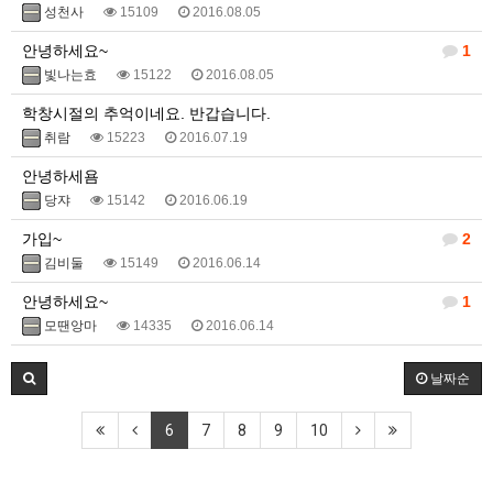
성천사
15109
2016.08.05
안녕하세요~
1
빛나는효
15122
2016.08.05
학창시절의 추억이네요. 반갑습니다.
취람
15223
2016.07.19
안녕하세욤
당쟈
15142
2016.06.19
가입~
2
김비둘
15149
2016.06.14
안녕하세요~
1
모땐앙마
14335
2016.06.14
날짜순
6
7
8
9
10