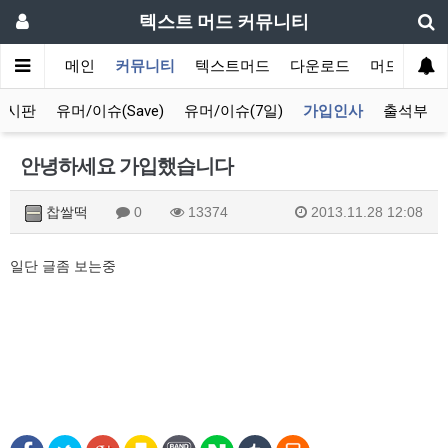
텍스트 머드 커뮤니티
메인
커뮤니티
텍스트머드
다운로드
머드 잡담 
게시판
유머/이슈(Save)
유머/이슈(7일)
가입인사
출석부
안녕하세요 가입했습니다
찹쌀떡
0
13374
2013.11.28 12:08
일단 글좀 보는중