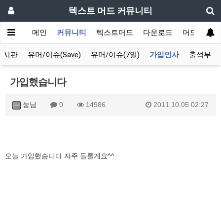
텍스트 머드 커뮤니티
메인
커뮤니티
텍스트머드
다운로드
머드 잡담 
게시판
유머/이슈(Save)
유머/이슈(7일)
가입인사
출석부
가입했습니다
눙님
0
14986
2011.10.05 02:27
오늘 가입했습니다 자주 들를게요^^