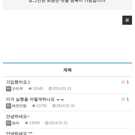
로그인한 회원만 댓글 등록이 가능합니다.
제목
가입했어요:)
1
오타쿠
15345
2014.01.31
이거 실행을 어떻게하나요 ㅠㅠ
1
예전만렙
13792
2014.01.31
안녕하세요~
범려
13936
2014.01.21
안녕하세요 ^^