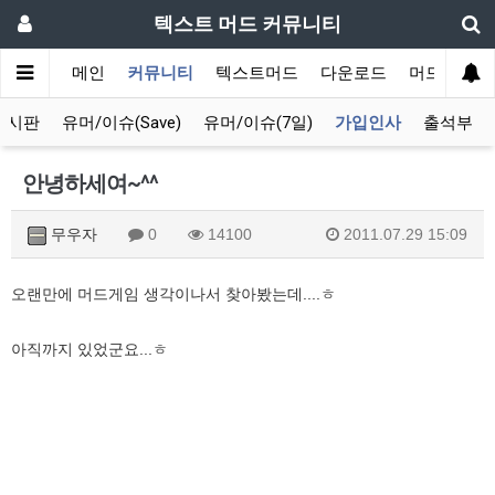
텍스트 머드 커뮤니티
메인
커뮤니티
텍스트머드
다운로드
머드 잡담 
게시판
유머/이슈(Save)
유머/이슈(7일)
가입인사
출석부
안녕하세여~^^
무우자
0
14100
2011.07.29 15:09
오랜만에 머드게임 생각이나서 찾아봤는데....ㅎ
아직까지 있었군요...ㅎ