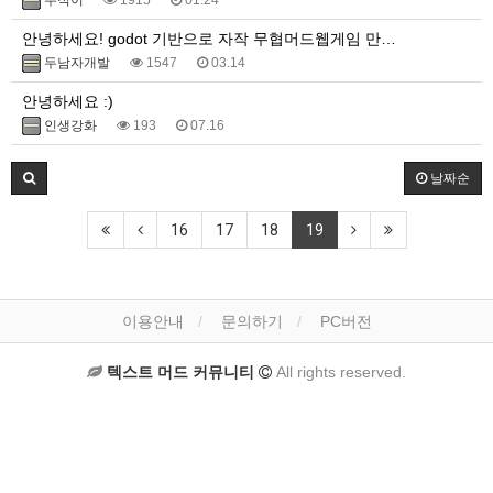
무적이
1915
01.24
안녕하세요! godot 기반으로 자작 무협머드웹게임 만…
두남자개발
1547
03.14
안녕하세요 :)
인생강화
193
07.16
날짜순
16
17
18
19
이용안내
문의하기
PC버전
텍스트 머드 커뮤니티
All rights reserved.