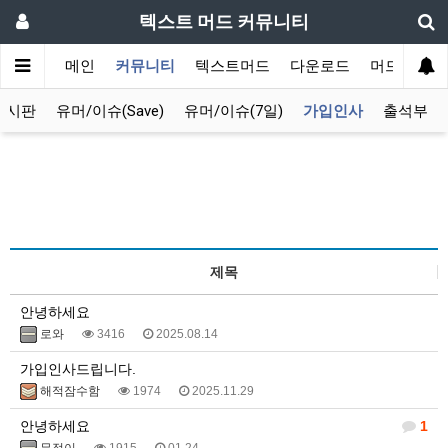
텍스트 머드 커뮤니티
메인
커뮤니티
텍스트머드
다운로드
머드 잡담 
게시판
유머/이슈(Save)
유머/이슈(7일)
가입인사
출석부
제목
안녕하세요
로와
3416
2025.08.14
가입인사드립니다.
해적잠수함
1974
2025.11.29
안녕하세요
1