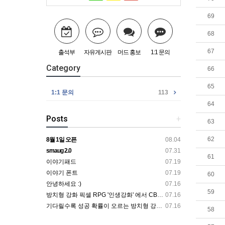
69
68
67
출석부
자유게시판
머드 홍보
1:1 문의
Category
66
65
1:1 문의
113
64
Posts
+
63
62
8월 1일 오픈
08.04
smaug 2.0
07.31
61
이야기패드
07.19
이야기 폰트
07.19
60
안녕하세요 :)
07.16
59
방치형 강화 픽셀 RPG '인생강화' 에서 CBT 인원을 모집합니다.
07.16
기다릴수록 성공 확률이 오르는 방치형 강화 RPG — 인생강화 ※8월 초 오픈 예정 (현재 CBT 중)
07.16
58