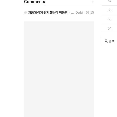
Comments
+
57
56
처음에 이게 뭐지 했는데 적응되니 할만하네요 정보가 없긴하지만 게밍 안에 게시판 에서 하나씩 찾아보면은 그래…
Dedein
07.15
55
54
검색