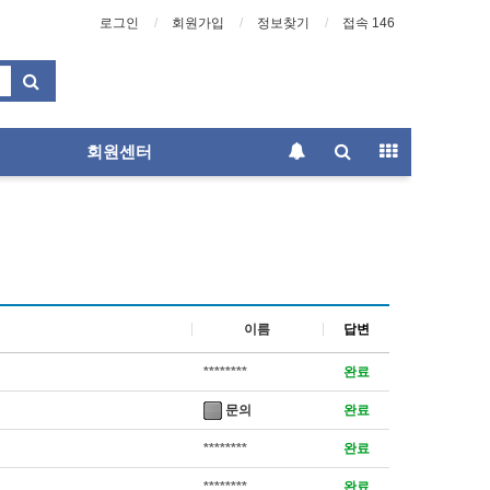
로그인
회원가입
정보찾기
접속 146
회원센터
이름
답변
********
완료
문의
완료
********
완료
********
완료