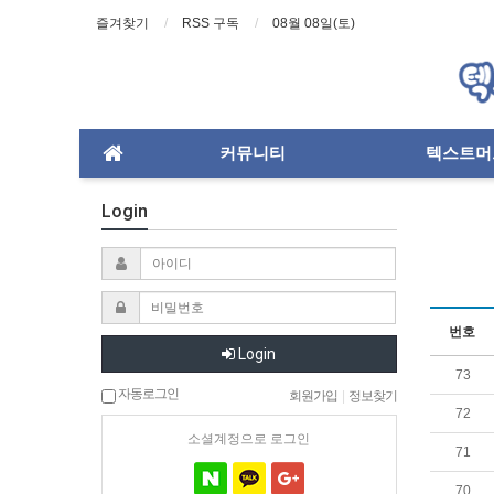
즐겨찾기
RSS 구독
08월 08일(토)
커뮤니티
텍스트머
Login
번호
Login
73
자동로그인
회원가입
|
정보찾기
72
소셜계정으로 로그인
71
70