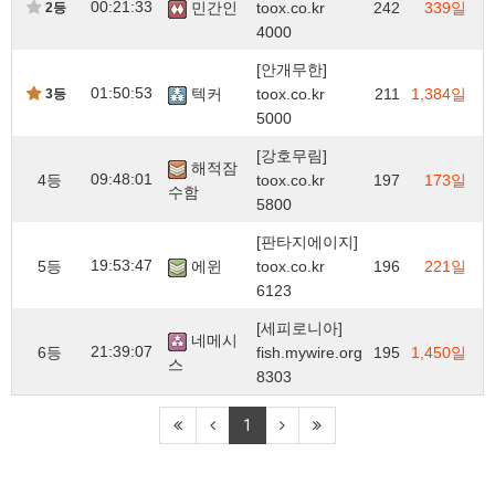
00:21:33
민간인
toox.co.kr
242
339일
2등
4000
[안개무한]
01:50:53
텍커
toox.co.kr
211
1,384일
3등
5000
[강호무림]
해적잠
09:48:01
4등
toox.co.kr
197
173일
수함
5800
[판타지에이지]
19:53:47
5등
에윈
toox.co.kr
196
221일
6123
[세피로니아]
네메시
21:39:07
6등
fish.mywire.org
195
1,450일
스
8303
1