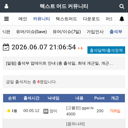
텍스트 머드 커뮤니티
메인
커뮤니티
텍스트머드
다운로드
머드 잡담 
게시판
유머/이슈(Save)
유머/이슈(7일)
가입인사
출석부
2026.06.07
21:06:54
+ 6
출석달력/출석정책
[알림] 출석부 업데이트 안내 (총 출석일, 최대 개근일, 개근…
금일 출석자는 총
6
명입니다.
순위
출석시간
닉네임
내용
Point
개근
[고블린] ggai.tv
00:05:12
장미
200
709일
1등
4000
[꿈의나라]