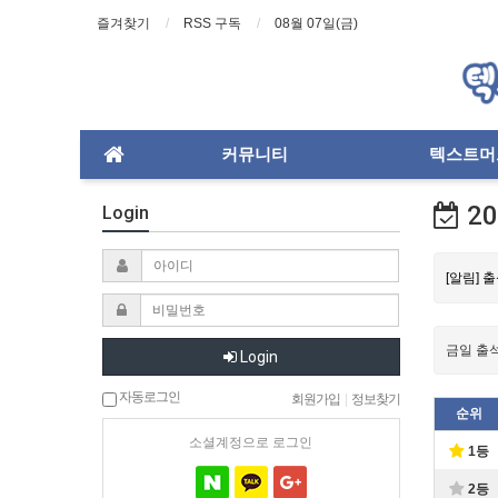
즐겨찾기
RSS 구독
08월 07일(금)
커뮤니티
텍스트머
20
Login
[알림] 
금일 출
Login
자동로그인
회원가입
|
정보찾기
순위
소셜계정으로 로그인
1등
2등