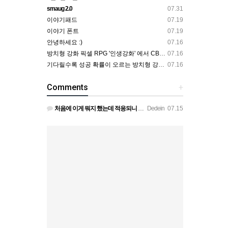
smaug 2.0
07.31
이야기패드
07.19
이야기 폰트
07.19
안녕하세요 :)
07.16
방치형 강화 픽셀 RPG '인생강화' 에서 CBT 인원을 모집합니다.
07.16
기다릴수록 성공 확률이 오르는 방치형 강화 RPG — 인생강화 ※8월 초 오픈 예정 (현재 CBT 중)
07.16
Comments
+
처음에 이게 뭐지 했는데 적응되니 할만하네요 정보가 없긴하지만 게밍 안에 게시판 에서 하나씩 찾아보면은 그래…
Dedein
07.15