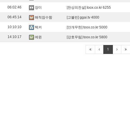
06:02:46
장미
[천상의전설] toox.co.kr 6255
06:45:14
해적잠수함
[고블린] ggai.tv 4000
10:10:10
텍커
[안개무한] toox.co.kr 5000
14:10:17
에윈
[강호무림] toox.co.kr 5800
1