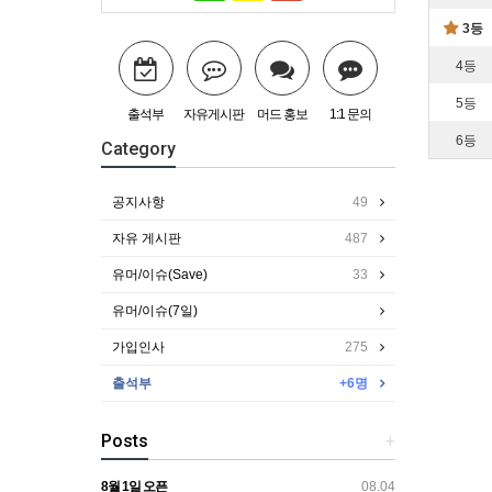
3등
4등
5등
출석부
자유게시판
머드 홍보
1:1 문의
6등
Category
공지사항
49
자유 게시판
487
유머/이슈(Save)
33
유머/이슈(7일)
가입인사
275
출석부
+6명
Posts
+
8월 1일 오픈
08.04