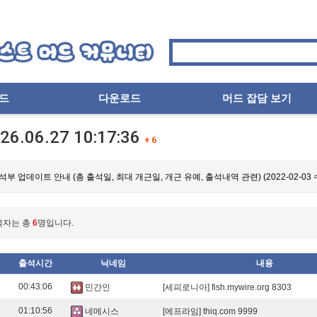
드
다운로드
머드 잡담 보기
26.06.27
10:17:36
+ 6
출석부 업데이트 안내 (총 출석일, 최대 개근일, 개근 유예, 출석내역 관련) (2022-02-03 
석자는 총
6
명입니다.
출석시간
닉네임
내용
00:43:06
민간인
[세피로니아] fish.mywire.org 8303
01:10:56
네메시스
[에프라임] thiq.com 9999