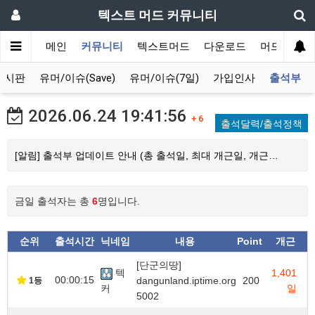
텍스트 머드 커뮤니티
메인
커뮤니티
텍스트머드
다운로드
머드 잡담 
게시판
유머/이슈(Save)
유머/이슈(7일)
가입인사
출석부
2026.06.24
19:41:56
+ 6
출석달력/출석정책
[알림] 출석부 업데이트 안내 (총 출석일, 최대 개근일, 개근…
금일 출석자는 총
6
명입니다.
순위
출석시간
닉네임
내용
Point
개근
[단군의땅]
텍
1,401
00:00:15
dangunland.iptime.org
200
1등
커
일
5002