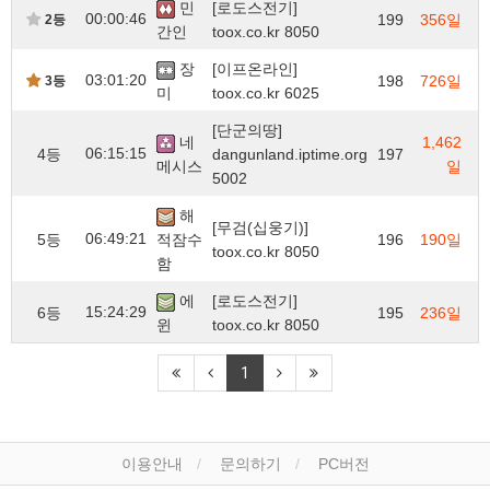
민
[로도스전기]
00:00:46
199
356일
2등
간인
toox.co.kr 8050
장
[이프온라인]
03:01:20
198
726일
3등
미
toox.co.kr 6025
[단군의땅]
네
1,462
06:15:15
4등
dangunland.iptime.org
197
메시스
일
5002
해
[무검(십웅기)]
06:49:21
5등
적잠수
196
190일
toox.co.kr 8050
함
에
[로도스전기]
15:24:29
6등
195
236일
윈
toox.co.kr 8050
1
이용안내
문의하기
PC버전