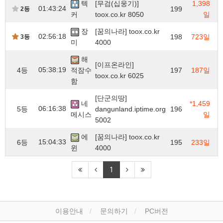
텍
[무검(십웅기)]
1,398
01:43:24
199
2등
커
toox.co.kr 8050
일
장
[꿈의나라] toox.co.kr
02:56:18
198
723일
3등
미
4000
해
[이프온라인]
05:38:19
4등
적잠수
197
187일
toox.co.kr 6025
함
[단군의땅]
네
*1,459
06:16:38
5등
dangunland.iptime.org
196
메시스
일
5002
에
[꿈의나라] toox.co.kr
15:04:33
6등
195
233일
윈
4000
1
이용안내
문의하기
PC버전