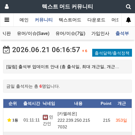
텍스트 머드 커뮤니티
메인
커뮤니티
텍스트머드
다운로드
머드 잡담 
게시판
유머/이슈(Save)
유머/이슈(7일)
가입인사
출석부
2026.06.21
06:16:57
+ 6
출석달력/출석정책
[알림] 출석부 업데이트 안내 (총 출석일, 최대 개근일, 개근…
금일 출석자는 총
6
명입니다.
순위
출석시간
닉네임
내용
Point
개근
[카멜레온]
민
01:11:11
222.239.250.215
215
353일
1등
간인
7032