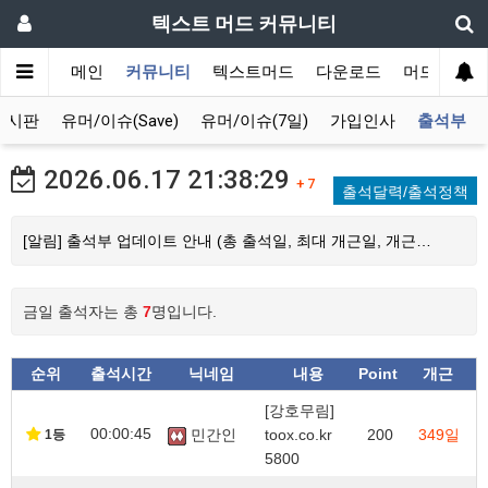
텍스트 머드 커뮤니티
메인
커뮤니티
텍스트머드
다운로드
머드 잡담 
게시판
유머/이슈(Save)
유머/이슈(7일)
가입인사
출석부
2026.06.17
21:38:29
+ 7
출석달력/출석정책
[알림] 출석부 업데이트 안내 (총 출석일, 최대 개근일, 개근…
금일 출석자는 총
7
명입니다.
순위
출석시간
닉네임
내용
Point
개근
[강호무림]
00:00:45
민간인
toox.co.kr
200
349일
1등
5800