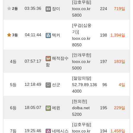
[강호무림]
03:35:36
장미
toox.co.kr
224
719일
2등
5800
[무검(십웅
기)]
04:11:44
텍커
198
1,394일
3등
toox.co.kr
8050
[안개무한]
해적잠수
07:57:17
4등
toox.co.kr
197
183일
함
5000
[절망의땅]
12:18:49
5등
선군
52.79.89.136
96
4일
4000
[천외천]
18:05:07
6등
에윈
dolba.net
195
229일
5200
[강호무림]
19:25:46
7등
네메시스
toox.co.kr
194
1,458일