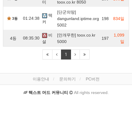
미
toox.co.kr 8050
[단군의땅]
텍
01:24:38
dangunland.iptime.org
198
834일
3등
커
5002
비
[안개무한] toox.co.kr
1,099
08:35:30
4등
197
설
5000
일
1
이용안내
문의하기
PC버전
텍스트 머드 커뮤니티
All rights reserved.