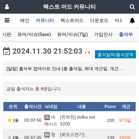
텍스트 머드 커뮤니티
메인
커뮤니티
텍스트머드
다운로드
머드 잡담 
게시판
유머/이슈(Save)
유머/이슈(7일)
가입인사
출석부
2024.11.30
21:52:03
+ 4
출석달력/출석정책
[알림] 출석부 업데이트 안내 (총 출석일, 최대 개근일, 개근…
금일 출석자는 총
4
명입니다.
순위
출석시간
닉네임
내용
Point
개근
네
[천외천] dolba.net
00:03:56
200
973일
1등
메시스
5200
장
[로도스전기]
00:47:45
199
163일
2등