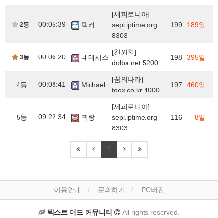
[세피로니아]
00:05:39
텍커
sepi.iptime.org
199
189일
2등
8303
[천외천]
00:06:20
네메시스
198
395일
3등
dolba.net 5200
[꿈의나라]
00:08:41
4등
Michael
197
460일
toox.co.kr 4000
[세피로니아]
09:22:34
5등
귀랑
sepi.iptime.org
116
8일
8303
1
이용안내
문의하기
PC버전
텍스트 머드 커뮤니티
All rights reserved.