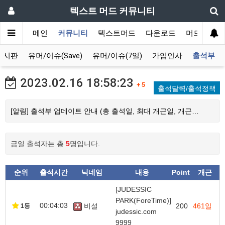
텍스트 머드 커뮤니티
메인
커뮤니티
텍스트머드
다운로드
머드 잡담 
게시판
유머/이슈(Save)
유머/이슈(7일)
가입인사
출석부
2023.02.16
18:58:23
+ 5
출석달력/출석정책
[알림] 출석부 업데이트 안내 (총 출석일, 최대 개근일, 개근…
금일 출석자는 총
5
명입니다.
순위
출석시간
닉네임
내용
Point
개근
[JUDESSIC
PARK(ForeTime)]
00:04:03
비설
200
461일
1등
judessic.com
9999