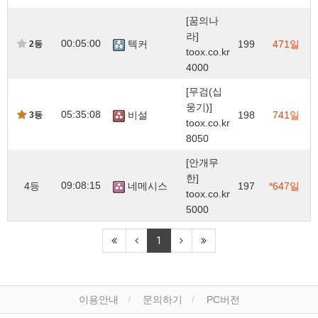
[꿈의나
라]
00:05:00
텍커
199
471일
2등
toox.co.kr
4000
[무검(십
웅기)]
05:35:08
비설
198
741일
3등
toox.co.kr
8050
[안개무
한]
09:08:15
4등
네메시스
197
*647일
toox.co.kr
5000
1
이용안내
문의하기
PC버전