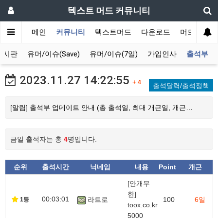
텍스트 머드 커뮤니티
메인
커뮤니티
텍스트머드
다운로드
머드 잡담 
게시판
유머/이슈(Save)
유머/이슈(7일)
가입인사
출석부
2023.11.27
14:22:55
+ 4
출석달력/출석정책
[알림] 출석부 업데이트 안내 (총 출석일, 최대 개근일, 개근…
금일 출석자는 총
4
명입니다.
순위
출석시간
닉네임
내용
Point
개근
[안개무
한]
00:03:01
라트로
100
6일
1등
toox.co.kr
5000