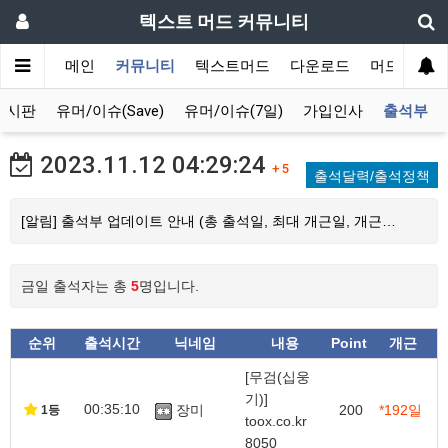
텍스트 머드 커뮤니티
메인
커뮤니티
텍스트머드
다운로드
머드 잡담 
게시판
유머/이슈(Save)
유머/이슈(7일)
가입인사
출석부
2023.11.12
04:29:24
+ 5
출석달력/출석정책
[알림] 출석부 업데이트 안내 (총 출석일, 최대 개근일, 개근…
금일 출석자는 총
5
명입니다.
순위
출석시간
닉네임
내용
Point
개근
[무검(십웅
기)]
00:35:10
장미
200
*192일
1등
toox.co.kr
8050