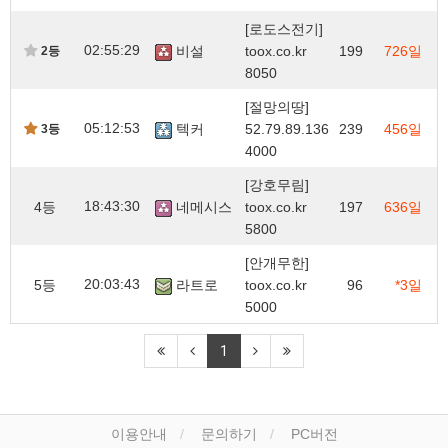
[로도스전기]
02:55:29
비설
toox.co.kr
199
726일
2등
8050
[절망의땅]
05:12:53
텍커
52.79.89.136
239
456일
3등
4000
[강호무림]
18:43:30
4등
네메시스
toox.co.kr
197
636일
5800
[안개무한]
20:03:43
5등
라트로
toox.co.kr
96
*3일
5000
1
이용안내
문의하기
PC버전