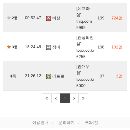
[에프라
임]
00:52:47
비설
199
724일
2등
thiq.com
9999
[천상의전
설]
18:24:49
장미
198
192일
3등
toox.co.kr
6255
[안개무
한]
21:26:12
4등
라트로
97
3일
toox.co.kr
5000
1
이용안내
문의하기
PC버전