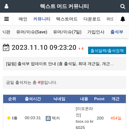
텍스트 머드 커뮤니티
메인
커뮤니티
텍스트머드
다운로드
머드 잡담 
게시판
유머/이슈(Save)
유머/이슈(7일)
가입인사
출석부
2023.11.10
09:23:20
+ 4
출석달력/출석정책
[알림] 출석부 업데이트 안내 (총 출석일, 최대 개근일, 개근…
금일 출석자는 총
4
명입니다.
순위
출석시간
닉네임
내용
Point
개근
[이프온라
인]
00:03:31
텍커
200
454일
1등
toox.co.kr
6025