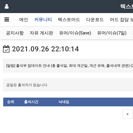
텍스
메인
커뮤니티
텍스트머드
다운로드
머드 잡담 
공지사항
자유 게시판
유머/이슈(Save)
유머/이슈(7일)
2021.09.26
22:10:14
[알림] 출석부 업데이트 안내 (총 출석일, 최대 개근일, 개근 유예, 출석내역 관련) (20
금일은 출석자가 없습니다.
순위
출석시간
닉네임