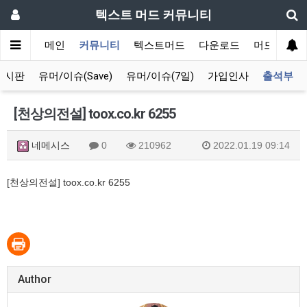
텍스트 머드 커뮤니티
메인
커뮤니티
텍스트머드
다운로드
머드 잡담 
게시판
유머/이슈(Save)
유머/이슈(7일)
가입인사
출석부
[천상의전설] toox.co.kr 6255
네메시스
0
210962
2022.01.19 09:14
[천상의전설] toox.co.kr 6255
Author