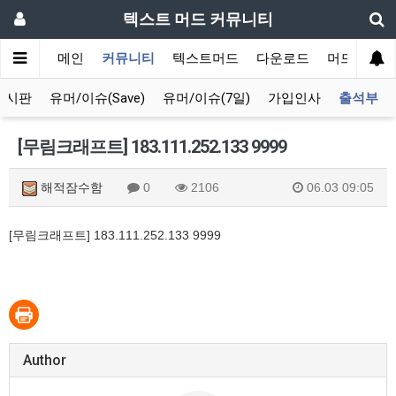
텍스트 머드 커뮤니티
메인
커뮤니티
텍스트머드
다운로드
머드 잡담 
게시판
유머/이슈(Save)
유머/이슈(7일)
가입인사
출석부
[무림크래프트] 183.111.252.133 9999
해적잠수함
0
2106
06.03 09:05
[무림크래프트] 183.111.252.133 9999
Author