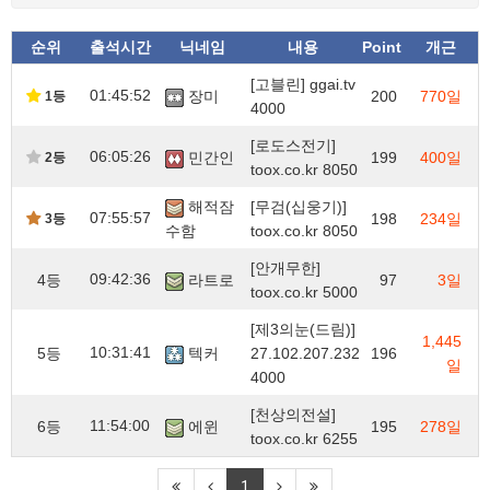
순위
출석시간
닉네임
내용
Point
개근
[고블린] ggai.tv
01:45:52
장미
200
770일
1등
4000
[로도스전기]
06:05:26
민간인
199
400일
2등
toox.co.kr 8050
해적잠
[무검(십웅기)]
07:55:57
198
234일
3등
수함
toox.co.kr 8050
[안개무한]
09:42:36
4등
라트로
97
3일
toox.co.kr 5000
[제3의눈(드림)]
1,445
10:31:41
5등
텍커
27.102.207.232
196
일
4000
[천상의전설]
11:54:00
6등
에윈
195
278일
toox.co.kr 6255
1