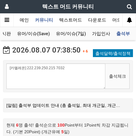
텍스트 머드 커뮤니티
메인
커뮤니티
텍스트머드
다운로드
머드 잡담 
게시판
유머/이슈(Save)
유머/이슈(7일)
가입인사
출석부
2026.08.07
07:38:50
+ 6
출석달력/출석정책
출석체크
[알림] 출석부 업데이트 안내 (총 출석일, 최대 개근일, 개근…
현재
6
명 출석! 출석순으로
100
Point부터 1Point씩 차감 지급됩니
다. (기본 20Point) (개근유예
5
일)