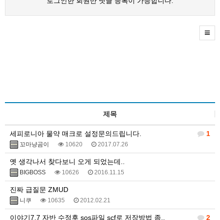
로그인한 회원만 댓글 등록이 가능합니다.
제목
세피로니아 물약 매크로 설정문의드립니다.
1
꼬마냥곰이
10620
2017.07.26
옛 생각나서 찾다보니 오게 되었는데..
BIGBOSS
10626
2016.11.15
진짜 급질문 ZMUD
니쿠
10635
2012.02.21
이야기7.7 자반 수정후 sos파일 scf로 저장방법 좀..
2