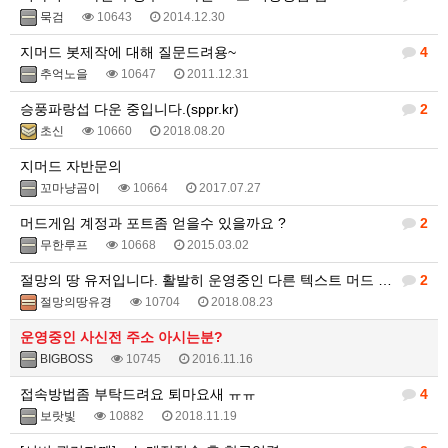
묵검
10643
2014.12.30
지머드 봇제작에 대해 질문드려용~
4
추억노을
10647
2011.12.31
승풍파랑섭 다운 중입니다.(sppr.kr)
2
초신
10660
2018.08.20
지머드 자반문의
꼬마냥곰이
10664
2017.07.27
머드게임 계정과 포트좀 얻을수 있을까요 ?
2
무한루프
10668
2015.03.02
절망의 땅 유저입니다. 활발히 운영중인 다른 텍스트 머드 게임 있나요?
2
절망의땅유경
10704
2018.08.23
운영중인 사신전 주소 아시는분?
BIGBOSS
10745
2016.11.16
접속방법좀 부탁드려요 퇴마요새 ㅠㅠ
4
보랏빛
10882
2018.11.19