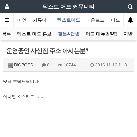
텍스트 머드 커뮤니티
메인
커뮤니티
텍스트머드
다운로드
머드 잡담 보
 목록
텍스트 머드 홍보
질문&답변
머드 매뉴얼&팁
자반 
운영중인 사신전 주소 아시는분?
BIGBOSS
0
10744
2016.11.16 11:31
댓글 부탁드립니다..
아니면 소스라도 ㅠㅠ