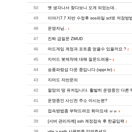
50
옛 생각나서 찾다보니 오게 되었는데..
49
이야기7.7 자반 수정후 sos파일 scf로 저장방법
48
운영자님..
1
47
진짜 급질문 ZMUD
46
머드게임 계정과 포트좀 얻을수 있을까요 ?
2
45
지머드 봇제작에 대해 질문드려용~
4
44
승풍파랑섭 다운 중입니다.(sppr.kr)
2
43
지머드 자반문의
42
절망의 땅 유저입니다. 활발히 운영중인 다른 
41
운영중인 사신전 주소 아시는분?
40
접속방법좀 부탁드려요 퇴마요새 ㅠㅠ
4
39
[서버 관리자께] ssh 계정접속 후 한글입력
2
38
ytin > path 사용법좀 알려주세요