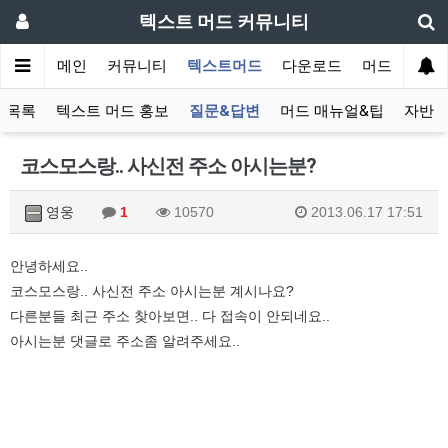
텍스트 머드 커뮤니티
메인
커뮤니티
텍스트머드
다운로드
머드 잡담 보
 목록
텍스트 머드 홍보
질문&답변
머드 매뉴얼&팁
자반 
코스모스랑.. 사신전 주소 아시는분?
영웅
1
10570
2013.06.17 17:51
안녕하세요..
코스모스랑.. 사신전 주소 아시는분 계시나요?
다른분들 최근 주소 찾아보면.. 다 접속이 안되네요..
아시는분 댓글로 주소좀 알려주세요..