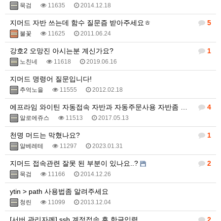
묵검
11635
2014.12.18
지머드 자반 쓰는데 함수 질문즘 받아주세요ㅎ
5
불꽃
11625
2011.06.24
강호2 오망진 아시는분 계신가요?
1
노친네
11618
2019.06.16
지머드 명령어 질문입니다!
추억노을
11555
2012.02.18
에프라임 와이틴 자동접속 자반과 자동주문사용 자반좀 봐주세요
4
알로에쥬스
11513
2017.05.13
천명 머드는 막혔나요?
1
알베레테
11297
2023.01.31
지머드 접속관련 잘못 된 부분이 있나요..?
2
묵검
11166
2014.12.26
ytin > path 사용법좀 알려주세요
청린
11099
2013.12.04
[서버 관리자께] ssh 계정접속 후 한글입력
2