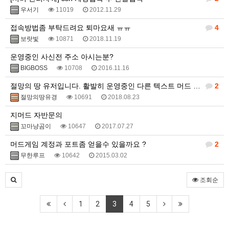
우서기
11019
2012.11.29
접속방법좀 부탁드려요 퇴마요새 ㅠㅠ
4
보랏빛
10871
2018.11.19
운영중인 사신전 주소 아시는분?
BIGBOSS
10708
2016.11.16
절망의 땅 유저입니다. 활발히 운영중인 다른 텍스트 머드 게임 있나요?
2
절망의땅유경
10691
2018.08.23
지머드 자반문의
꼬마냥곰이
10647
2017.07.27
머드게임 계정과 포트좀 얻을수 있을까요 ?
2
무한루프
10642
2015.03.02
조회순
1
2
3
4
5