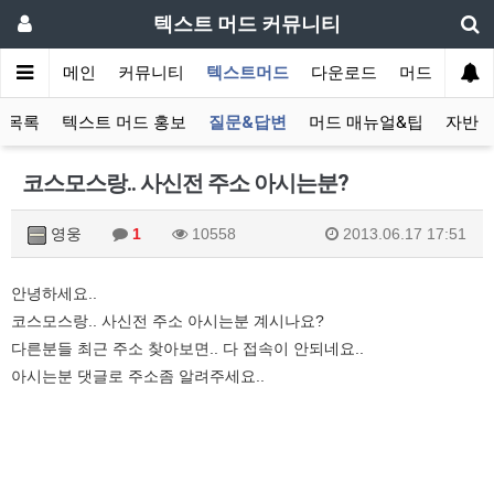
텍스트 머드 커뮤니티
메인
커뮤니티
텍스트머드
다운로드
머드 잡담 보
 목록
텍스트 머드 홍보
질문&답변
머드 매뉴얼&팁
자반 
코스모스랑.. 사신전 주소 아시는분?
영웅
1
10558
2013.06.17 17:51
안녕하세요..
코스모스랑.. 사신전 주소 아시는분 계시나요?
다른분들 최근 주소 찾아보면.. 다 접속이 안되네요..
아시는분 댓글로 주소좀 알려주세요..