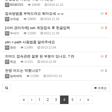
BIGBOSS
10699
2016.11.16
접속방법좀 부탁드려요 퇴마요새 ㅠㅠ
4
보랏빛
10856
2018.11.19
[서버 관리자께] ssh 계정접속 후 한글입력
2
우서기
11005
2012.11.29
ytin > path 사용법좀 알려주세요
청린
11085
2013.12.04
지머드 접속관련 잘못 된 부분이 있나요..?
2
묵검
11151
2014.12.26
천명 머드는 막혔나요?
1
알베레테
11280
2023.01.31
조회순
1
2
3
4
5