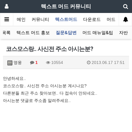
텍스트 머드 커뮤니티
메인
커뮤니티
텍스트머드
다운로드
머드 잡담 보
 목록
텍스트 머드 홍보
질문&답변
머드 매뉴얼&팁
자반 
코스모스랑.. 사신전 주소 아시는분?
영웅
1
10554
2013.06.17 17:51
안녕하세요..
코스모스랑.. 사신전 주소 아시는분 계시나요?
다른분들 최근 주소 찾아보면.. 다 접속이 안되네요..
아시는분 댓글로 주소좀 알려주세요..