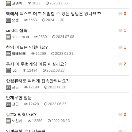
고냉이
3023
2025.11.05
맥에서 텍스트 머드 게임할 수 있는 방법은 없나요??
3
오쌤
6563
2024.11.30
cmd로 접속
1
spiderman
9830
2024.07.08
천명 머드는 막혔나요?
1
알베레테
11269
2023.01.31
혹시 이 무협게임 이름 아실까요?
2
luci
12494
2022.08.27
한컴퓨터로 여러개 접속안되나요?
선군
12190
2022.06.28
안개무한 질문
선군
12428
2022.06.27
강호2 막혔나요?
2
노친네
12250
2022.06.13
안개무한 잘 아시는분
1