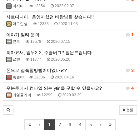
머시마
12354
2022.02.07
사르디니아.. 운영자셨던 바람님을 찾습니다!!
머드인생
12383
2020.11.03
이야기 멀티 문의
1
근호
12578
2020.07.15
퇴마요새, 임무2-2, 주술버그? 질문드립니다.
귤향
11777
2020.05.20
폰으로 접속할방법어디없나요?
3
흑월야
12336
2020.04.16
우분투에서 컴파일 되는 ytin을 구할 수 있을까요?
4
리얼쿨가이
12299
2020.03.29
정렬
1
2
3
4
5