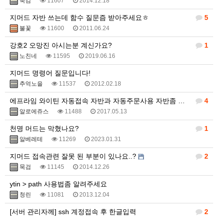
묵검
11607
2014.12.18
지머드 자반 쓰는데 함수 질문즘 받아주세요ㅎ
5
불꽃
11600
2011.06.24
강호2 오망진 아시는분 계신가요?
1
노친네
11595
2019.06.16
지머드 명령어 질문입니다!
추억노을
11537
2012.02.18
에프라임 와이틴 자동접속 자반과 자동주문사용 자반좀 봐주세요
4
알로에쥬스
11488
2017.05.13
천명 머드는 막혔나요?
1
알베레테
11269
2023.01.31
지머드 접속관련 잘못 된 부분이 있나요..?
2
묵검
11145
2014.12.26
ytin > path 사용법좀 알려주세요
청린
11081
2013.12.04
[서버 관리자께] ssh 계정접속 후 한글입력
2