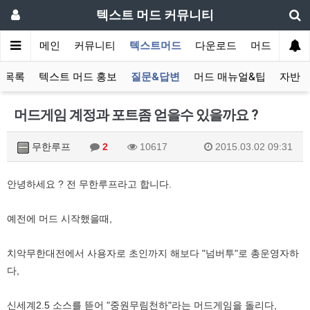
텍스트 머드 커뮤니티
메인
커뮤니티
텍스트머드
다운로드
머드 잡담 보
 목록
텍스트 머드 홍보
질문&답변
머드 매뉴얼&팁
자반 
머드게임 계정과 포트좀 얻을수 있을까요 ?
무한루프
2
10617
2015.03.02 09:31
안녕하세요 ? 전 무한루프라고 합니다.
예전에 머드 시작했을때,
치악무한대전에서 사용자로 초인까지 해보다 "넘버투"로 총운영자하
다,
신세계2.5 소스를 뜯어 "중원무림천하"라는 머드게임을 돌리다,