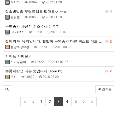
우서기
10999
2012.11.29
접속방법좀 부탁드려요 퇴마요새 ㅠㅠ
4
보랏빛
10853
2018.11.19
운영중인 사신전 주소 아시는분?
BIGBOSS
10690
2016.11.16
절망의 땅 유저입니다. 활발히 운영중인 다른 텍스트 머드 게임 있나요?
2
절망의땅유경
10673
2018.08.23
지머드 자반문의
꼬마냥곰이
10622
2017.07.27
승풍파랑섭 다운 중입니다.(sppr.kr)
2
초신
10619
2018.08.20
조회순
1
2
3
4
5