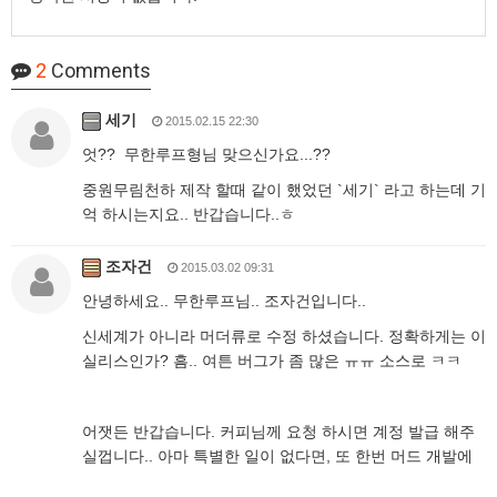
2
Comments
세기
2015.02.15 22:30
엇?? 무한루프형님 맞으신가요...??
중원무림천하 제작 할때 같이 했었던 `세기` 라고 하는데 기
억 하시는지요.. 반갑습니다..ㅎ
조자건
2015.03.02 09:31
안녕하세요.. 무한루프님.. 조자건입니다..
신세계가 아니라 머더류로 수정 하셨습니다. 정확하게는 이
실리스인가? 흠.. 여튼 버그가 좀 많은 ㅠㅠ 소스로 ㅋㅋ
어잿든 반갑습니다. 커피님께 요청 하시면 계정 발급 해주
실껍니다.. 아마 특별한 일이 없다면, 또 한번 머드 개발에