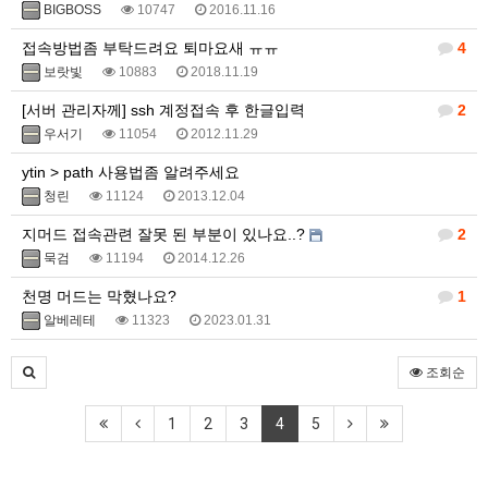
BIGBOSS
10747
2016.11.16
접속방법좀 부탁드려요 퇴마요새 ㅠㅠ
4
보랏빛
10883
2018.11.19
[서버 관리자께] ssh 계정접속 후 한글입력
2
우서기
11054
2012.11.29
ytin > path 사용법좀 알려주세요
청린
11124
2013.12.04
지머드 접속관련 잘못 된 부분이 있나요..?
2
묵검
11194
2014.12.26
천명 머드는 막혔나요?
1
알베레테
11323
2023.01.31
조회순
1
2
3
4
5