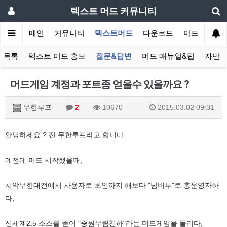
텍스트 머드 커뮤니티
메인
커뮤니티
텍스트머드
다운로드
머드 잡담 보
 목록
텍스트 머드 홍보
질문&답변
머드 매뉴얼&팁
자반 
머드게임 계정과 포트좀 얻을수 있을까요 ?
무한루프
2
10670
2015.03.02 09:31
안녕하세요 ? 전 무한루프라고 합니다.
예전에 머드 시작했을때,
치악무한대전에서 사용자로 초인까지 해보다 "넘버투"로 총운영자하
다,
신세계2.5 소스를 뜯어 "중원무림천하"라는 머드게임을 돌리다,