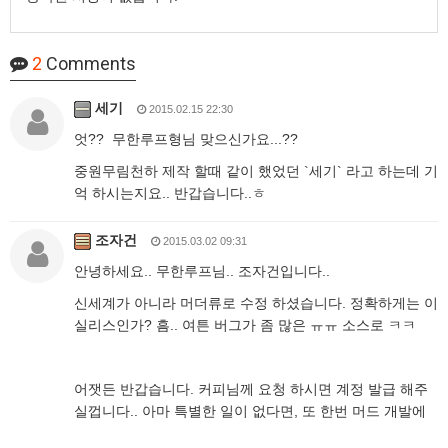
2
Comments
세기
2015.02.15 22:30
엇?? 무한루프형님 맞으신가요...??
중원무림천하 제작 할때 같이 했었던 `세기` 라고 하는데 기
억 하시는지요.. 반갑습니다..ㅎ
조자건
2015.03.02 09:31
안녕하세요.. 무한루프님.. 조자건입니다..
신세계가 아니라 머더류로 수정 하셨습니다. 정확하게는 이
실리스인가? 흠.. 여튼 버그가 좀 많은 ㅠㅠ 소스로 ㅋㅋ
어잿든 반갑습니다. 커피님께 요청 하시면 계정 발급 해주
실껍니다.. 아마 특별한 일이 없다면, 또 한번 머드 개발에