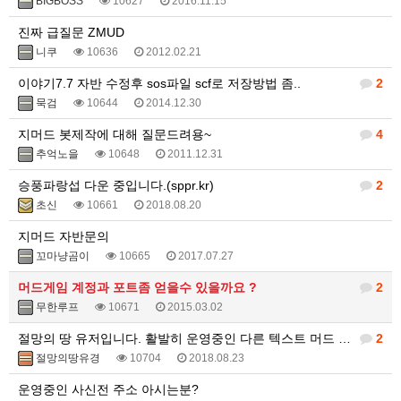
BIGBOSS
10627
2016.11.15
진짜 급질문 ZMUD
니쿠
10636
2012.02.21
이야기7.7 자반 수정후 sos파일 scf로 저장방법 좀..
2
묵검
10644
2014.12.30
지머드 봇제작에 대해 질문드려용~
4
추억노을
10648
2011.12.31
승풍파랑섭 다운 중입니다.(sppr.kr)
2
초신
10661
2018.08.20
지머드 자반문의
꼬마냥곰이
10665
2017.07.27
머드게임 계정과 포트좀 얻을수 있을까요 ?
2
무한루프
10671
2015.03.02
절망의 땅 유저입니다. 활발히 운영중인 다른 텍스트 머드 게임 있나요?
2
절망의땅유경
10704
2018.08.23
운영중인 사신전 주소 아시는분?