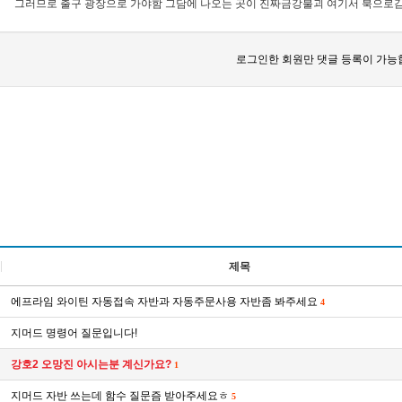
그러므로 출구 광장으로 가야함 그담에 나오는 곳이 진짜금강불괴 여기서 북으로
로그인한 회원만 댓글 등록이 가능
제목
에프라임 와이틴 자동접속 자반과 자동주문사용 자반좀 봐주세요
4
지머드 명령어 질문입니다!
강호2 오망진 아시는분 계신가요?
1
지머드 자반 쓰는데 함수 질문즘 받아주세요ㅎ
5