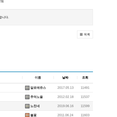
감됨
합니다.
목록
이름
날짜
조회
알로에쥬스
2017.05.13
11491
추억노을
2012.02.18
11537
노친네
2019.06.16
11599
불꽃
2011.06.24
11603