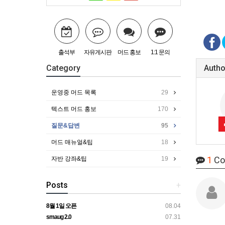
출석부
자유게시판
머드 홍보
1:1 문의
Category
Autho
운영중 머드 목록
29
텍스트 머드 홍보
170
질문&답변
95
머드 매뉴얼&팁
18
1
Co
자반 강좌&팁
19
Posts
+
8월 1일 오픈
08.04
smaug 2.0
07.31