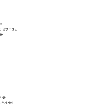
ㅂ
감 금방 리젠됨
나옴
문나옴
방은가짜임