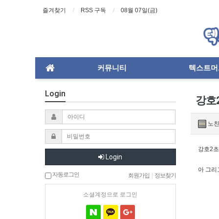
즐겨찾기
RSS 구독
08월 07일(금)
커뮤니티
텍스트머
Login
강호
노친
강호2초
Login
아 그리
자동로그인
회원가입
|
정보찾기
소셜계정으로 로그인