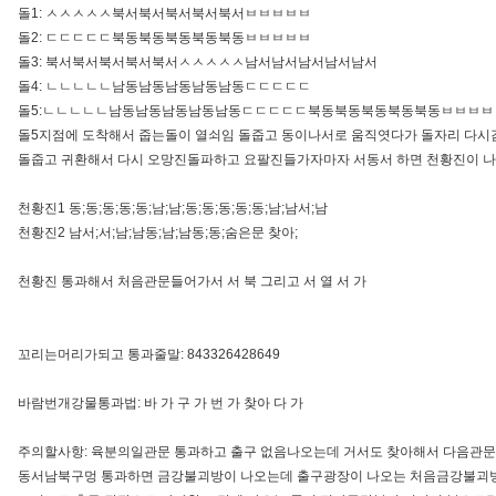
돌1: ㅅㅅㅅㅅㅅ북서북서북서북서북서ㅂㅂㅂㅂㅂ
돌2: ㄷㄷㄷㄷㄷ북동북동북동북동북동ㅂㅂㅂㅂㅂ
돌3: 북서북서북서북서북서ㅅㅅㅅㅅㅅ남서남서남서남서남서
돌4: ㄴㄴㄴㄴㄴ남동남동남동남동남동ㄷㄷㄷㄷㄷ
돌5:ㄴㄴㄴㄴㄴ남동남동남동남동남동ㄷㄷㄷㄷㄷ북동북동북동북동북동ㅂㅂㅂㅂ
돌5지점에 도착해서 줍는돌이 열쇠임 돌줍고 동이나서로 움직엿다가 돌자리 다시
돌줍고 귀환해서 다시 오망진돌파하고 요팔진들가자마자 서동서 하면 천황진이 
천황진1 동;동;동;동;동;남;남;동;동;동;동;동;남;남서;남
천황진2 남서;서;남;남동;남;남동;동;숨은문 찾아;
천황진 통과해서 처음관문들어가서 서 북 그리고 서 열 서 가
꼬리는머리가되고 통과줄말: 843326428649
바람번개강물통과법: 바 가 구 가 번 가 찾아 다 가
주의할사항: 육분의일관문 통과하고 출구 없음나오는데 거서도 찾아해서 다음관
동서남북구멍 통과하면 금강불괴방이 나오는데 출구광장이 나오는 처음금강불괴