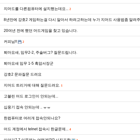
지머드를 다른컴퓨터에 설치했는데요...
2
8년만에 강호2 게임하는걸 다시 알아서 하려고하는데 누가 지머드 사용법좀 알려
20여년 전에 했던 머드게임을 찾고 있습니다.
커피님!!
2
퇴마요새, 임무2-2, 주술버그? 질문드립니다.
퇴마요새 임무 1-5 흑암서장군
강호2 문파질문 드려요
지머드 트리거에 대해 질문드려요.
1
고블린 머드 로그인이 안되는데...
십웅기 접속 안되는데 .. ㅠㅠ
한컴퓨터로 여러개 접속안되나요?
머드 계정에서 telnet 접속시 한글문제...
4
이야기7.7 이문제는 어떻게!?!? 사진포함