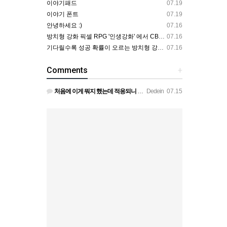
이야기패드
07.19
이야기 폰트
07.19
안녕하세요 :)
07.16
방치형 강화 픽셀 RPG '인생강화' 에서 CBT 인원을 모집합니다.
07.16
기다릴수록 성공 확률이 오르는 방치형 강화 RPG — 인생강화 ※8월 초 오픈 예정 (현재 CBT 중)
07.16
Comments
+
처음에 이게 뭐지 했는데 적응되니 할만하네요 정보가 없긴하지만 게밍 안에 게시판 에서 하나씩 찾아보면은 그래…
Dedein
07.15