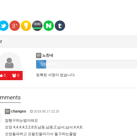
r
노친네
531 (4.9%)
등록된 서명이 없습니다.
0
0
mments
changso
2019.06.17 22:25
잠행구하는법이래요
오망 4;4;4;4;2;2;6;6;남동;남동;2;남서;남서;4;4;8;
오망돌파하고 요팔진들어가서 돌구하는줄말