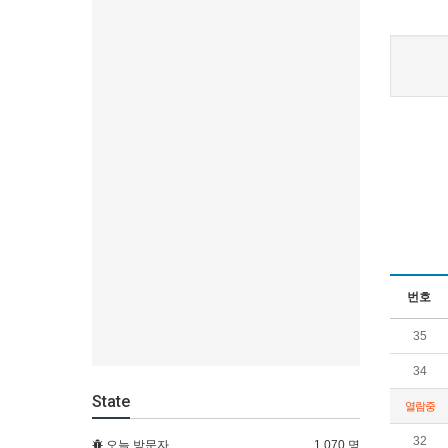
번호
35
34
State
열람중
32
오늘 방문자
1,070 명