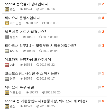
sppr.kr 접속불가 상태입니다.
2
초신
10594
2018.07.16
퇴마요새 운영자입니다.
8
머드인생
10592
2018.08.19
넓은마을 머드 사라졌나요?
2
성천사
10591
2016.08.09
퇴마요새 임무2-2는 몇렙부터 시작해야할까요?
3
탁가희
10589
2019.04.04
에프라임 운영자님 도와주세여
dein
10584
2017.06.22
코스모스랑.. 사신전 주소 아시는분?
1
영웅
10575
2013.06.17
퇴마요새 복구 관련.
2
머드인생
10573
2018.08.20
sppr.kr 섭 가동중입니다.(승풍파랑, 퇴마요새,제3의눈)
5
초신
10573
2018.08.25