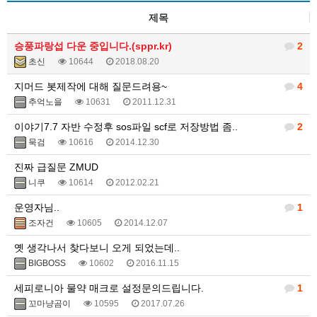
제목
승풍파랑섭 다운 중입니다.(sppr.kr)
2
초신
10644
2018.08.20
지머드 봇제작에 대해 질문드려용~
4
추억노을
10631
2011.12.31
이야기7.7 자반 수정후 sos파일 scf로 저장방법 좀..
2
묵검
10616
2014.12.30
진짜 급질문 ZMUD
니쿠
10614
2012.02.21
운영자님..
1
조자건
10605
2014.12.07
옛 생각나서 찾다보니 오게 되었는데..
BIGBOSS
10602
2016.11.15
세피로니아 물약 매크로 설정문의드립니다.
1
꼬마냥곰이
10595
2017.07.26