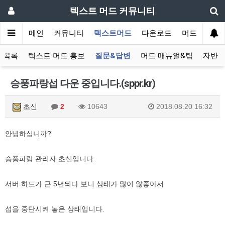
텍스트 머드 커뮤니티
메인
커뮤니티
텍스트머드
다운로드
머드 잡담 보
 목록
텍스트 머드 홍보
질문&답변
머드 매뉴얼&팁
자반 
승풍파랑섭 다운 중입니다.(sppr.kr)
초신
2
10643
2018.08.20 16:32
안녕하십니까?
승풍파랑 관리자 초신입니다.
서버 하드가 근 5년되다 보니 상태가 많이 않좋아서
섭을 중단시켜 놓은 상태입니다.