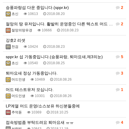
승풍파랑섭 다운 중입니다.(sppr.kr)
2
초신
10613
2018.08.20
절망의 땅 유저입니다. 활발히 운영중인 다른 텍스트 머드 게임 있나요?
2
절망의땅유경
10666
2018.08.23
강호2 리셋
천검
10424
2018.08.23
sppr.kr 섭 가동중입니다.(승풍파랑, 퇴마요새,제3의눈)
5
초신
10540
2018.08.25
퇴마요새 정상 가동중입니다.
3
머드인생
10469
2018.08.26
머드 테스트유저 모십니다.
1
머드인생
10301
2018.08.26
LP계열 머드 운영/소스보유 하신분들중에
추억돋
10369
2018.10.25
접속방법좀 부탁드려요 퇴마요새 ㅠㅠ
4
보랏빛
10843
2018.11.19