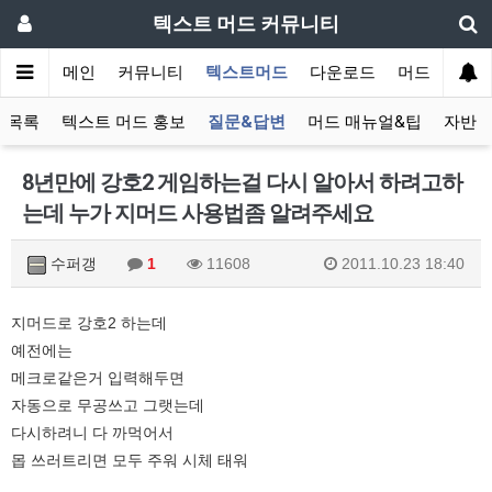
텍스트 머드 커뮤니티
메인
커뮤니티
텍스트머드
다운로드
머드 잡담 보
 목록
텍스트 머드 홍보
질문&답변
머드 매뉴얼&팁
자반 
8년만에 강호2 게임하는걸 다시 알아서 하려고하
는데 누가 지머드 사용법좀 알려주세요
수퍼갱
1
11608
2011.10.23 18:40
지머드로 강호2 하는데
예전에는
메크로같은거 입력해두면
자동으로 무공쓰고 그랫는데
다시하려니 다 까먹어서
몹 쓰러트리면 모두 주워 시체 태워