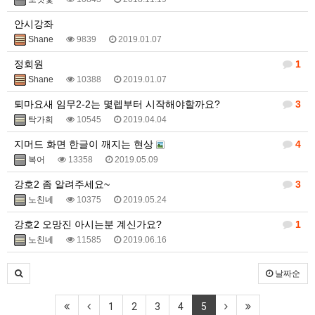
안시강좌
Shane
9839
2019.01.07
정회원
1
Shane
10388
2019.01.07
퇴마요새 임무2-2는 몇렙부터 시작해야할까요?
3
탁가희
10545
2019.04.04
지머드 화면 한글이 깨지는 현상
4
복어
13358
2019.05.09
강호2 좀 알려주세요~
3
노친네
10375
2019.05.24
강호2 오망진 아시는분 계신가요?
1
노친네
11585
2019.06.16
날짜순
1
2
3
4
5