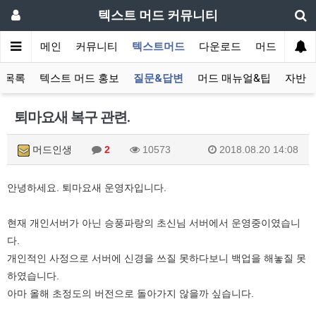
텍스트 머드 커뮤니티
메인
커뮤니티
텍스트머드
다운로드
머드 잡담 보
 목록
텍스트 머드 홍보
질문&답변
머드 매뉴얼&팁
자반 
퇴마요새 복구 관련.
머드인생
2
10573
2018.08.20 14:08
안녕하세요. 퇴마요새 운영자입니다.
현재 개인서버가 아닌 승풍파랑의 초신님 서버에서 운영중이였습니
다.
개인적인 사정으로 서버에 신경을 쓰질 못하다보니 백업을 해놓질 못
하였습니다.
아마 올해 초정도의 버전으로 돌아가지 않을까 싶습니다.