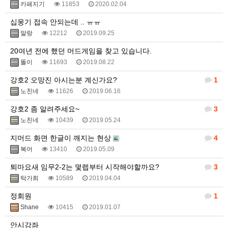
카페지기
11853
2020.02.04
십웅기 접속 안되는데 .. ㅠㅠ
말랑
12212
2019.09.25
20여년 전에 했던 머드게임을 찾고 있습니다.
똘이
11693
2019.08.22
강호2 오망진 아시는분 계신가요?
1
노친네
11626
2019.06.16
강호2 좀 알려주세요~
3
노친네
10439
2019.05.24
지머드 화면 한글이 깨지는 현상
4
복어
13410
2019.05.09
퇴마요새 임무2-2는 몇렙부터 시작해야할까요?
3
탁가희
10589
2019.04.04
정회원
1
Shane
10415
2019.01.07
안시강좌