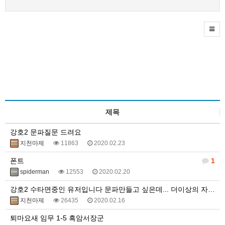
제목
강호2 문파질문 드려요
지천마제
11863
2020.02.23
폰트
1
spiderman
12553
2020.02.20
강호2 수타면중인 유저입니다 문파만들고 싶은데... 더이상의 자리가 ㅠㅠ
지천마제
26435
2020.02.16
퇴마요새 임무 1-5 흑암서장군