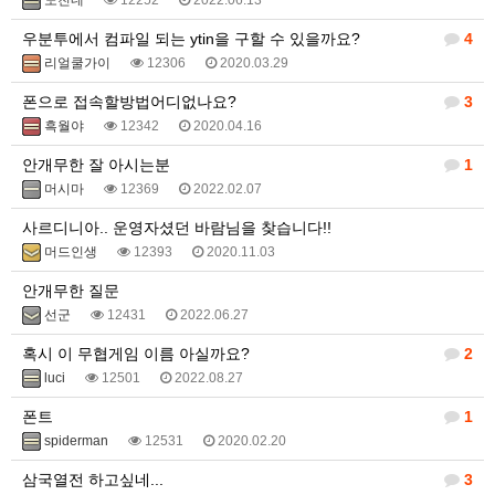
노친네
12252
2022.06.13
우분투에서 컴파일 되는 ytin을 구할 수 있을까요?
4
리얼쿨가이
12306
2020.03.29
폰으로 접속할방법어디없나요?
3
흑월야
12342
2020.04.16
안개무한 잘 아시는분
1
머시마
12369
2022.02.07
사르디니아.. 운영자셨던 바람님을 찾습니다!!
머드인생
12393
2020.11.03
안개무한 질문
선군
12431
2022.06.27
혹시 이 무협게임 이름 아실까요?
2
luci
12501
2022.08.27
폰트
1
spiderman
12531
2020.02.20
삼국열전 하고싶네...
3