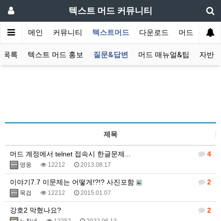
텍스트 머드 커뮤니티
메인
커뮤니티
텍스트머드
다운로드
머드 잡담 보
 목록
텍스트 머드 홍보
질문&답변
머드 매뉴얼&팁
자반 
제목
머드 계정에서 telnet 접속시 한글문제...
4
영웅
12212
2013.08.17
이야기7.7 이문제는 어떻게!?!? 사진포함
2
묵검
12212
2015.01.07
강호2 막혔나요?
2