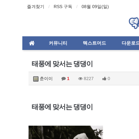
즐겨찾기
RSS 구독
08월 09일(일)
커뮤니티
텍스트머드
다운로
태풍에 맞서는 댕댕이
춘이이
1
8227
0
태풍에 맞서는 댕댕이