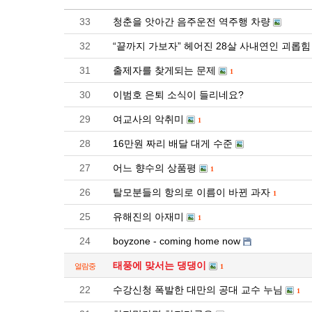
33
청춘을 앗아간 음주운전 역주행 차량
32
“끝까지 가보자” 헤어진 28살 사내연인 괴롭
31
출제자를 찾게되는 문제
1
30
이범호 은퇴 소식이 들리네요?
29
여교사의 악취미
1
28
16만원 짜리 배달 대게 수준
27
어느 향수의 상품평
1
26
탈모분들의 항의로 이름이 바뀐 과자
1
25
유해진의 아재미
1
24
boyzone - coming home now
태풍에 맞서는 댕댕이
열람중
1
22
수강신청 폭발한 대만의 공대 교수 누님
1