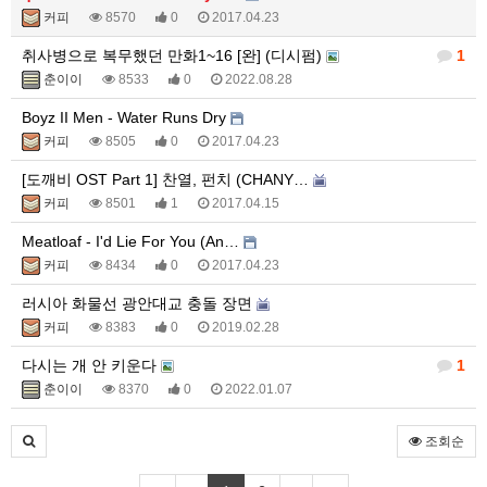
커피
8570
0
2017.04.23
취사병으로 복무했던 만화1~16 [완] (디시펌)
1
춘이이
8533
0
2022.08.28
Boyz II Men - Water Runs Dry
커피
8505
0
2017.04.23
[도깨비 OST Part 1] 찬열, 펀치 (CHANY…
커피
8501
1
2017.04.15
Meatloaf - I'd Lie For You (An…
커피
8434
0
2017.04.23
러시아 화물선 광안대교 충돌 장면
커피
8383
0
2019.02.28
다시는 개 안 키운다
1
춘이이
8370
0
2022.01.07
조회순