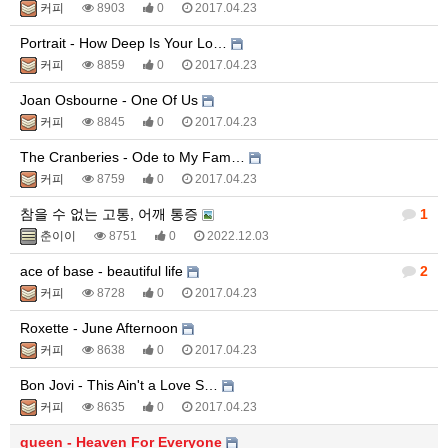
커피
8903
0
2017.04.23
Portrait - How Deep Is Your Lo…
커피
8859
0
2017.04.23
Joan Osbourne - One Of Us
커피
8845
0
2017.04.23
The Cranberies - Ode to My Fam…
커피
8759
0
2017.04.23
참을 수 없는 고통, 어깨 통증
1
춘이이
8751
0
2022.12.03
ace of base - beautiful life
2
커피
8728
0
2017.04.23
Roxette - June Afternoon
커피
8638
0
2017.04.23
Bon Jovi - This Ain't a Love S…
커피
8635
0
2017.04.23
queen - Heaven For Everyone