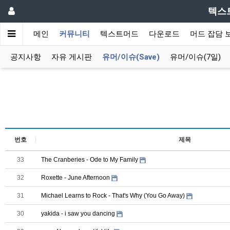
텍스
메인
커뮤니티
텍스트머드
다운로드
머드 잡담 
공지사항
자유 게시판
유머/이슈(Save)
유머/이슈(7일)
번호
제목
33
The Cranberies - Ode to My Family
32
Roxette - June Afternoon
31
Michael Learns to Rock - That's Why (You Go Away)
30
yakida - i saw you dancing