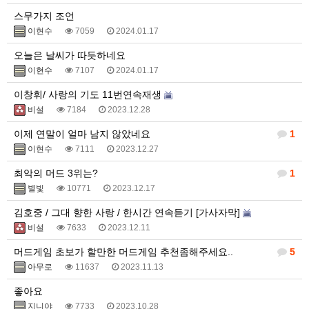
스무가지 조언
이현수
7059
2024.01.17
오늘은 날씨가 따듯하네요
이현수
7107
2024.01.17
이창휘/ 사랑의 기도 11번연속재생
비설
7184
2023.12.28
이제 연말이 얼마 남지 않았네요
1
이현수
7111
2023.12.27
최악의 머드 3위는?
1
별빛
10771
2023.12.17
김호중 / 그대 향한 사랑 / 한시간 연속듣기 [가사자막]
비설
7633
2023.12.11
머드게임 초보가 할만한 머드게임 추천좀해주세요..
5
아무로
11637
2023.11.13
좋아요
지니야
7733
2023.10.28