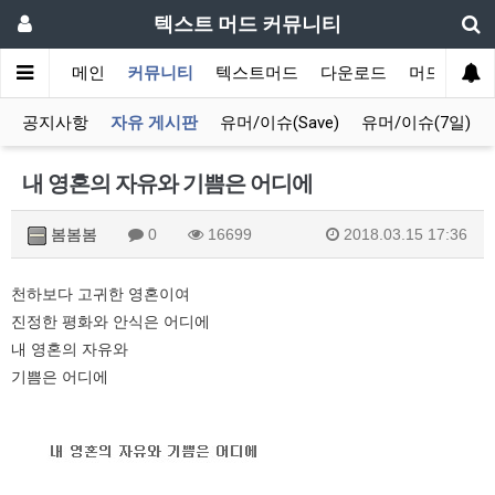
텍스트 머드 커뮤니티
메인
커뮤니티
텍스트머드
다운로드
머드 잡담 
공지사항
자유 게시판
유머/이슈(Save)
유머/이슈(7일)
내 영혼의 자유와 기쁨은 어디에
봄봄봄
0
16699
2018.03.15 17:36
천하보다 고귀한 영혼이여
진정한 평화와 안식은 어디에
내 영혼의 자유와
기쁨은 어디에