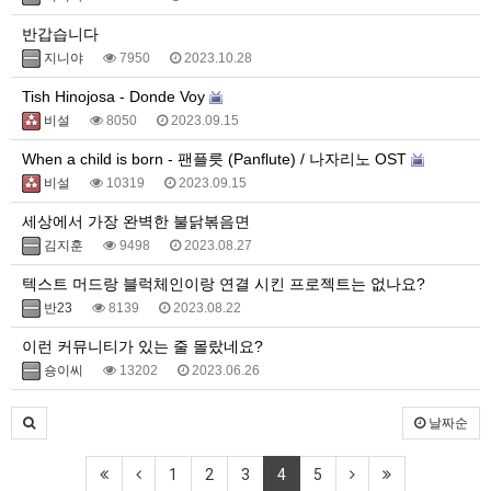
반갑습니다
지니야
7950
2023.10.28
Tish Hinojosa - Donde Voy
비설
8050
2023.09.15
When a child is born - 팬플릇 (Panflute) / 나자리노 OST
비설
10319
2023.09.15
세상에서 가장 완벽한 불닭볶음면
김지훈
9498
2023.08.27
텍스트 머드랑 블럭체인이랑 연결 시킨 프로젝트는 없나요?
반23
8139
2023.08.22
이런 커뮤니티가 있는 줄 몰랐네요?
숑이씨
13202
2023.06.26
날짜순
1
2
3
4
5