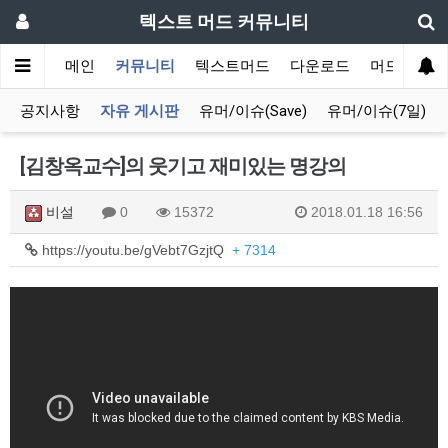
텍스트 머드 커뮤니티
메인
커뮤니티
텍스트머드
다운로드
머드 잡담 
공지사항
자유 게시판
유머/이슈(Save)
유머/이슈(7일)
[김창옥교수]의 웃기고 재미있는 명강의
비설
0
15372
2018.01.18 16:56
https://youtu.be/gVebt7GzjtQ
+ 7314