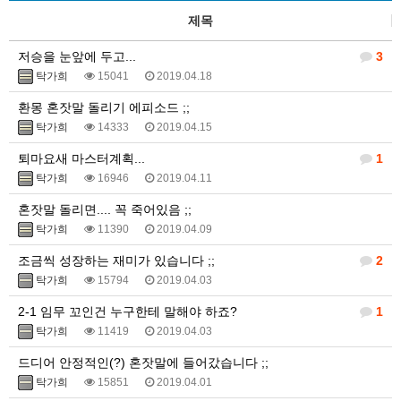
제목
저승을 눈앞에 두고...
3
탁가희
15041
2019.04.18
환몽 혼잣말 돌리기 에피소드 ;;
탁가희
14333
2019.04.15
퇴마요새 마스터계획...
1
탁가희
16946
2019.04.11
혼잣말 돌리면.... 꼭 죽어있음 ;;
탁가희
11390
2019.04.09
조금씩 성장하는 재미가 있습니다 ;;
2
탁가희
15794
2019.04.03
2-1 임무 꼬인건 누구한테 말해야 하죠?
1
탁가희
11419
2019.04.03
드디어 안정적인(?) 혼잣말에 들어갔습니다 ;;
탁가희
15851
2019.04.01