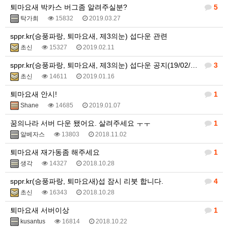
퇴마요새 박카스 버그좀 알려주실분?
5
탁가희
15832
2019.03.27
sppr.kr(승풍파랑, 퇴마요새, 제3의눈) 섭다운 관련
초신
15327
2019.02.11
sppr.kr(승풍파랑, 퇴마요새, 제3의눈) 섭다운 공지(19/02/09)
3
초신
14611
2019.01.16
퇴마요새 안시!
1
Shane
14685
2019.01.07
꿈의나라 서버 다운 됐어요. 살려주세요 ㅜㅜ
1
알베자스
13803
2018.11.02
퇴마요새 재가동좀 해주세요
1
생각
14327
2018.10.28
sppr.kr(승풍파랑, 퇴마요새)섭 잠시 리붓 합니다.
4
초신
16343
2018.10.28
퇴마요새 서버이상
1
kusantus
16814
2018.10.22