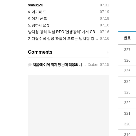
smaug 2.0
07.31
이야기패드
07.19
이야기 폰트
07.19
안녕하세요 :)
07.16
방치형 강화 픽셀 RPG '인생강화' 에서 CBT 인원을 모집합니다.
07.16
번호
기다릴수록 성공 확률이 오르는 방치형 강화 RPG — 인생강화 ※8월 초 오픈 예정 (현재 CBT 중)
07.16
327
Comments
+
326
처음에 이게 뭐지 했는데 적응되니 할만하네요 정보가 없긴하지만 게밍 안에 게시판 에서 하나씩 찾아보면은 그래…
Dedein
07.15
325
324
323
322
321
320
319