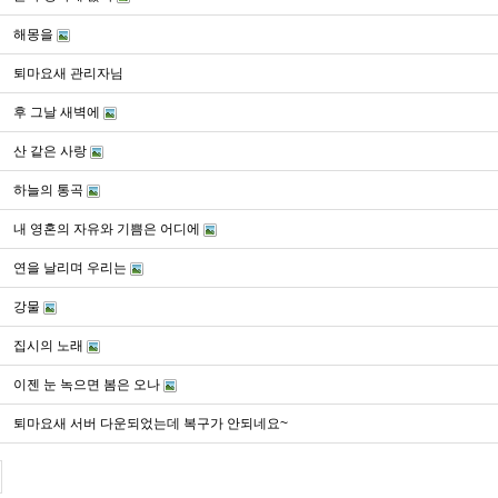
해몽을
퇴마요새 관리자님
후 그날 새벽에
산 같은 사랑
하늘의 통곡
내 영혼의 자유와 기쁨은 어디에
연을 날리며 우리는
강물
집시의 노래
이젠 눈 녹으면 봄은 오나
퇴마요새 서버 다운되었는데 복구가 안되네요~