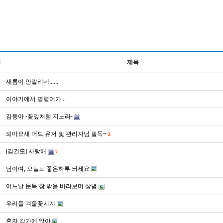
제목
새롬이 안깔리네......
이야기에서 명령어가...
김동아 -꽃잎처럼 지노라-
퇴마요새 머드 유저 및 관리자님 필독~
2
[김건모] 사랑해
7
님이여, 오늘도 좋은하루 되세요
어느날 문득 창 밖을 바라보며 상념
우리들 겨울꽃시계
혼자 강가에 앉아