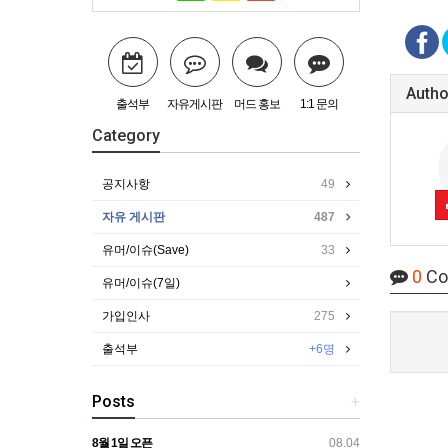
Autho
출석부
자유게시판
머드 홍보
1:1 문의
Category
공지사항
49
자유 게시판
487
유머/이슈(Save)
33
0
Co
유머/이슈(7일)
가입인사
275
출석부
+6명
Posts
+
8월 1일 오픈
08.04