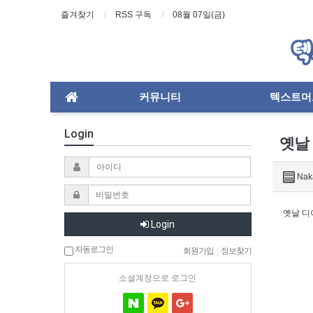
즐겨찾기
RSS 구독
08월 07일(금)
커뮤니티
텍스트머
Login
옛날
Nak
옛날 디
Login
자동로그인
회원가입
|
정보찾기
소셜계정으로 로그인